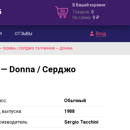
В Вашей корзине:
5
Товаров:
0
На сумму:
0 ₽
Вход
И
ОТЗЫВЫ
 — DONNA / СЕРДЖО ТАЧЧИННИ — ДОННА
 — Donna / Серджо
сс:
Обычный
д выпуска:
1988
оизводитель:
Sergio Tacchini