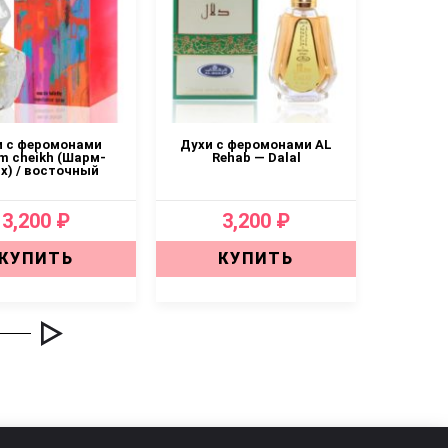
и с феромонами
Духи с феромонами AL
Товар 2
m cheikh (Шарм-
Rehab — Dalal
х) / восточный
3,200 ₽
3,200 ₽
КУПИТЬ
КУПИТЬ