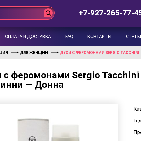
+7-927-265-77-4
ОПЛАТА И ДОСТАВКА
FAQ
КОНТАКТЫ
СТАТЬ
НЦИЯ
ДЛЯ ЖЕНЩИН
ДУХИ С ФЕРОМОНАМИ SERGIO TACCHINI
 с феромонами Sergio Tacchini
чинни — Донна
Кла
Го
Пр