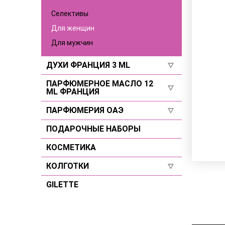
Для мужчин
Селективы
Селективы
Для женщин
Для мужчин
ДУХИ ФРАНЦИЯ 3 ML
ПАРФЮМЕРНОЕ МАСЛО 12
Для женщин
ML ФРАНЦИЯ
Для мужчин
ПАРФЮМЕРИЯ ОАЭ
Для женщин
Селективы
Для мужчин
ПОДАРОЧНЫЕ НАБОРЫ
Для женщин
Селективы
Для мужчин
КОСМЕТИКА
Селективы
КОЛГОТКИ
GILETTE
Размер 2
Размер 3
Размер 4