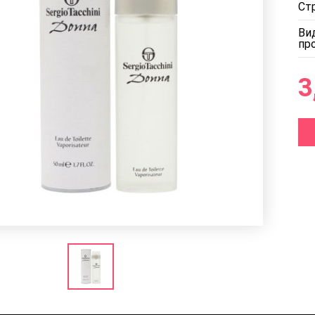
Ст
Ви
пр
3