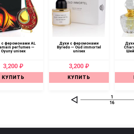
 с феромонами AL
Духи с феромонами
Дух
amain perfumes —
Byredo — Oud immortel
Char
Oyuny unisex
unisex
Шей
3,200 ₽
3,200 ₽
КУПИТЬ
КУПИТЬ
1
16