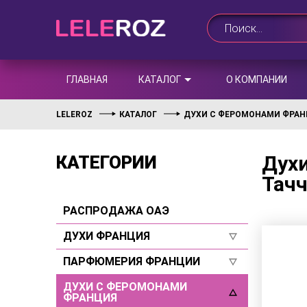
ГЛАВНАЯ
КАТАЛОГ
О КОМПАНИИ
LELEROZ
КАТАЛОГ
ДУХИ С ФЕРОМОНАМИ ФРА
Духи
КАТЕГОРИИ
Тач
РАСПРОДАЖА ОАЭ
ДУХИ ФРАНЦИЯ
ПАРФЮМЕРИЯ ФРАНЦИИ
Для женщин
Для мужчин
ДУХИ С ФЕРОМОНАМИ
Для женщин
ФРАНЦИЯ
Селективы