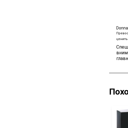
Размер 5
Donn
Превос
ценить
Спеш
вним
глав
Пох