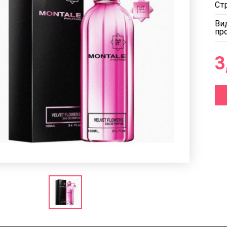
Ст
Ви
пр
3