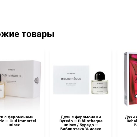
ожие товары
хи с феромонами
Духи с феромонами
Духи 
do — Oud immortel
Byredo — Bibliotheque
Rehab
unisex
unisex / Буредо —
Р
Библиотека Унисекс