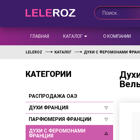
ГЛАВНАЯ
КАТАЛОГ
О КОМПАНИИ
LELEROZ
КАТАЛОГ
ДУХИ С ФЕРОМОНАМИ ФРА
Духи
КАТЕГОРИИ
Вель
РАСПРОДАЖА ОАЭ
ДУХИ ФРАНЦИЯ
ПАРФЮМЕРИЯ ФРАНЦИИ
Для женщин
Для мужчин
ДУХИ С ФЕРОМОНАМИ
Для женщин
ФРАНЦИЯ
Селективы