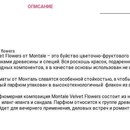
ОПИСАНИЕ
 flowers
et Flowers от Montale – это буйство цветочно-фруктовог
ками древесины и специй. Вся роскошь красок, подаренны
одных компонентов, а в качестве основы использован не с
маты от Монталь славятся особенной стойкостью, а чтобы
ый парфюм упакован в высокотехнологичный флакон из 
фюмерная композиция Montale Velvet Flowers состоит из н
 иланг-иланга и сандала. Парфюм относится к группе дре
йдет для вечернего применения, деловых встреч и романт