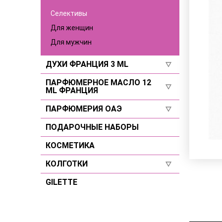
Для мужчин
Селективы
Селективы
Для женщин
Для мужчин
ДУХИ ФРАНЦИЯ 3 ML
ПАРФЮМЕРНОЕ МАСЛО 12
Для женщин
ML ФРАНЦИЯ
Для мужчин
ПАРФЮМЕРИЯ ОАЭ
Для женщин
Селективы
Для мужчин
ПОДАРОЧНЫЕ НАБОРЫ
Для женщин
Селективы
Для мужчин
КОСМЕТИКА
Селективы
КОЛГОТКИ
GILETTE
Размер 2
Размер 3
Размер 4