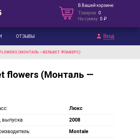
В Вашей корзине:
5
Товаров:
0
На сумму:
0 ₽
Вход
И
ОТЗЫВЫ
FLOWERS (МОНТАЛЬ —ВЕЛЬВЕТ ФЛАВЕРС)
t flowers (Монталь —
сс:
Люкс
д выпуска:
2008
оизводитель:
Montale