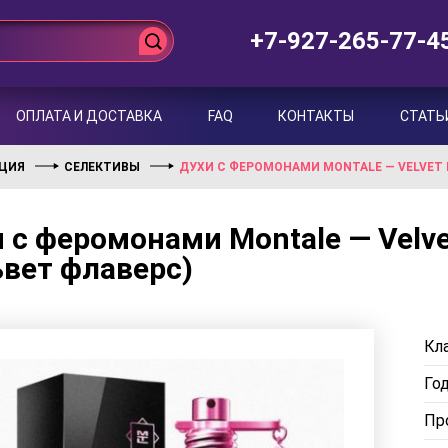
+7-927-265-77-4
ОПЛАТА И ДОСТАВКА
FAQ
КОНТАКТЫ
СТАТЬ
НЦИЯ
СЕЛЕКТИВЫ
ДУХИ С ФЕРОМОНАМИ MONTALE — VELVET 
 с феромонами Montale — Velve
вет флаверс)
Кла
Го
Пр