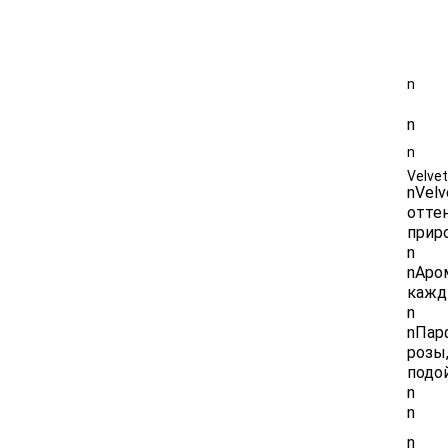
Размер 5
n
n
n
Velvet
nVelv
оттен
прир
n
nАро
кажд
n
nПар
розы,
подо
n
n
n