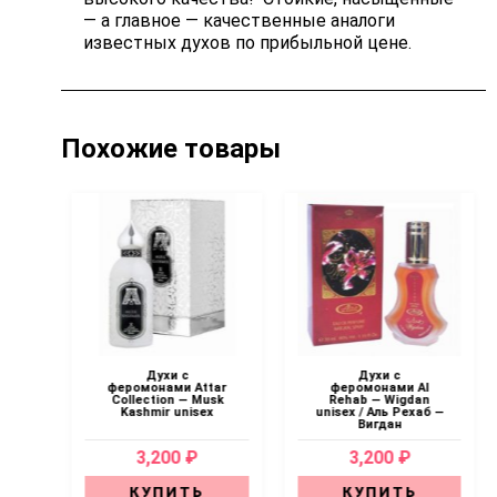
— а главное — качественные аналоги
известных духов по прибыльной цене.
Похожие товары
Духи с
Духи с
d-
феромонами Attar
феромонами Al
ual
Collection — Musk
Rehab — Wigdan
Kashmir unisex
unisex / Аль Рехаб —
Вигдан
3,200 ₽
3,200 ₽
КУПИТЬ
КУПИТЬ