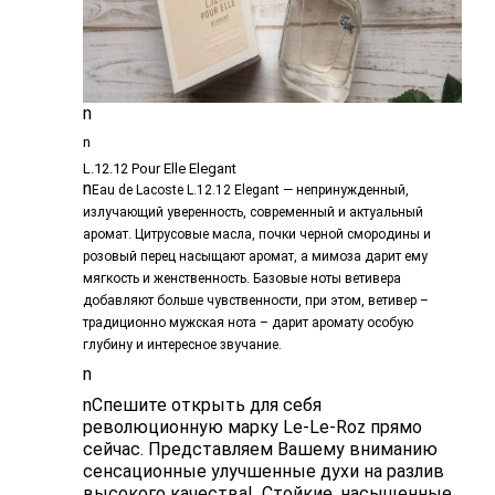
n
n
L.12.12 Pour Elle Elegant
n
Eau de Lacoste L.12.12 Elegant — непринужденный,
излучающий уверенность, современный и актуальный
аромат. Цитрусовые масла, почки черной смородины и
розовый перец насыщают аромат, а мимоза дарит ему
мягкость и женственность. Базовые ноты ветивера
добавляют больше чувственности, при этом, ветивер –
традиционно мужская нота – дарит аромату особую
глубину и интересное звучание.
n
nСпешите открыть для себя
революционную марку Le-Le-Roz прямо
сейчас. Представляем Вашему вниманию
сенсационные улучшенные духи на разлив
высокого качества! Стойкие, насыщенные