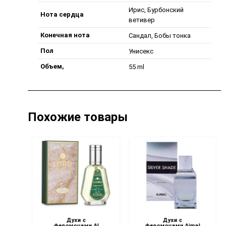
Ирис, Бурбонский
Нота сердца
ветивер
Конечная нота
Сандал, Бобы тонка
Пол
Унисекс
Объем,
55 ml
Похожие товары
Духи с
Духи с
феромонами Al
феромонами Ajmal