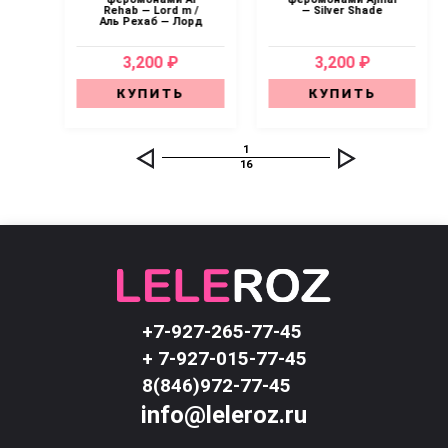
som
Rehab — Lord m /
— Silver Shade
—
Аль Рехаб — Лорд
3,200 ₽
3,200 ₽
КУПИТЬ
КУПИТЬ
1
16
+7-927-265-77-45
+ 7-927-015-77-45
8(846)972-77-45
info@leleroz.ru