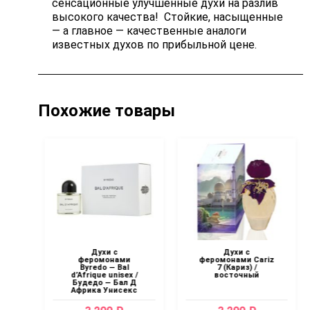
сенсационные улучшенные духи на разлив
высокого качества! Стойкие, насыщенные
— а главное — качественные аналоги
известных духов по прибыльной цене.
Похожие товары
Духи с
Духи с
eed
феромонами
феромонами Cariz
r /
Byredo — Bal
7 (Кариз) /
с
d’Afrique unisex /
восточный
Будедо — Бал Д
Африка Унисекс