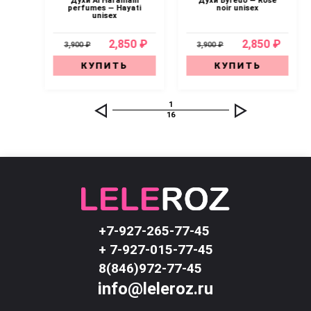
psy
Духи Al Haramain
Духи Byredo — Rose
 —
perfumes — Hayati
noir unisex
а
unisex
0 ₽
2,850 ₽
2,850 ₽
3,900 ₽
3,900 ₽
КУПИТЬ
КУПИТЬ
1
16
+7-927-265-77-45
+ 7-927-015-77-45
8(846)972-77-45
info@leleroz.ru