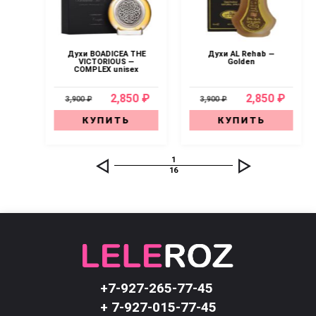
 —
Духи BOADICEA THE
Духи AL Rehab —
хаб
VICTORIOUS —
Golden
COMPLEX unisex
0 ₽
2,850 ₽
2,850 ₽
3,900 ₽
3,900 ₽
КУПИТЬ
КУПИТЬ
1
16
+7-927-265-77-45
+ 7-927-015-77-45