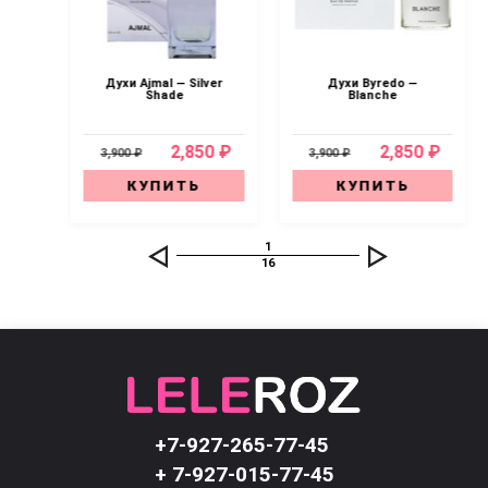
 —
Духи Ajmal — Silver
Духи Byredo —
Shade
Blanche
0 ₽
2,850 ₽
2,850 ₽
3,900 ₽
3,900 ₽
КУПИТЬ
КУПИТЬ
1
16
+7-927-265-77-45
+ 7-927-015-77-45