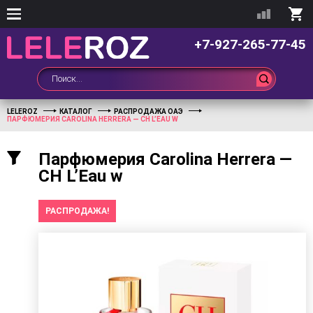
+7-927-265-77-45
LELEROZ
КАТАЛОГ
РАСПРОДАЖА ОАЭ
ПАРФЮМЕРИЯ CAROLINA HERRERA — CH L’EAU W
Парфюмерия Carolina Herrera —
CH L’Eau w
РАСПРОДАЖА!