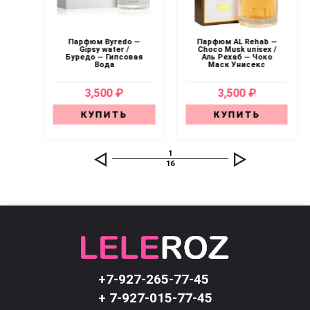
b —
Парфюм Byredo —
Парфюм AL Rehab —
б —
Gipsy water /
Choco Musk unisex /
Буредо — Гипсовая
Аль Рехаб — Чоко
Вода
Маск Унисекс
3,500 ₽
3,500 ₽
КУПИТЬ
КУПИТЬ
1
16
+7-927-265-77-45
+ 7-927-015-77-45