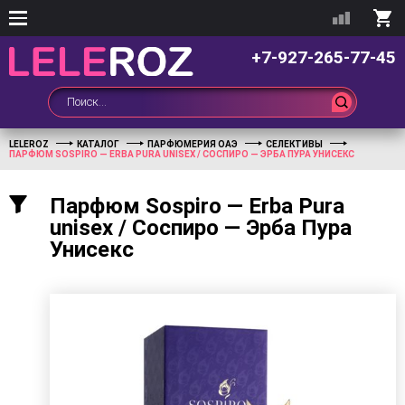
+7-927-265-77-45
LELEROZ
КАТАЛОГ
ПАРФЮМЕРИЯ ОАЭ
СЕЛЕКТИВЫ
ПАРФЮМ SOSPIRO — ERBA PURA UNISEX / СОСПИРО — ЭРБА ПУРА УНИСЕКС
Парфюм Sospiro — Erba Pura
unisex / Соспиро — Эрба Пура
Унисекс