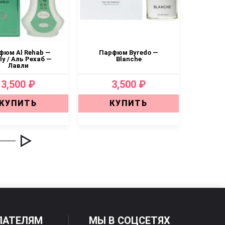
фюм Al Rehab —
Парфюм Byredo —
Пар
ly / Аль Рехаб —
Blanche
Лавли
3,500 ₽
3,500 ₽
КУПИТЬ
КУПИТЬ
ПАТЕЛЯМ
МЫ В СОЦСЕТЯХ