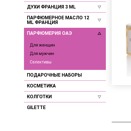
Для мужчин
ДУХИ ФРАНЦИЯ 3 ML
Селективы
Селективы
Для женщин
ПАРФЮМЕРНОЕ МАСЛО 12
Для женщин
ML ФРАНЦИЯ
Для мужчин
Для мужчин
ПАРФЮМЕРИЯ ОАЭ
Для женщин
Селективы
Для мужчин
Для женщин
Селективы
Для мужчин
Селективы
ПОДАРОЧНЫЕ НАБОРЫ
КОСМЕТИКА
КОЛГОТКИ
GILETTE
Размер 2
Размер 3
Размер 4