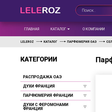
ГЛАВНАЯ
КАТАЛОГ
О КОМПАНИИ
LELEROZ
КАТАЛОГ
ПАРФЮМЕРИЯ ОАЭ
СЕ
Парф
КАТЕГОРИИ
РАСПРОДАЖА ОАЭ
ДУХИ ФРАНЦИЯ
ПАРФЮМЕРИЯ ФРАНЦИИ
Для женщин
Для мужчин
ДУХИ С ФЕРОМОНАМИ
Для женщин
ФРАНЦИЯ
Селективы