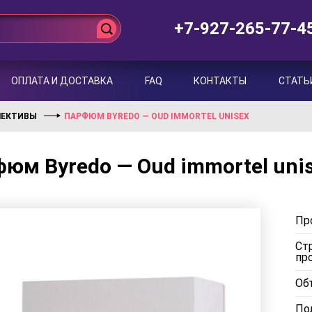
+7-927-265-77-4
ОПЛАТА И ДОСТАВКА
FAQ
КОНТАКТЫ
СТАТЬ
ЛЕКТИВЫ
ПАРФЮМ BYREDO — OUD IMMORTEL UNISEX
юм Byredo — Oud immortel uni
Пр
Ст
пр
Об
Пол