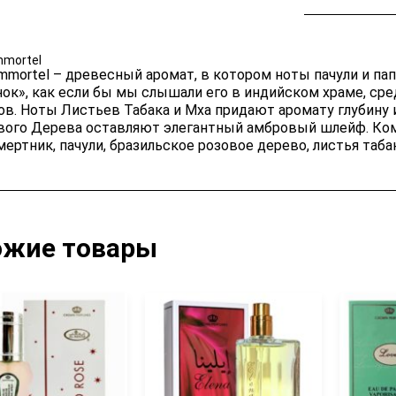
mmortel
Immortel – древесный аромат, в котором ноты пачули и 
нок», как если бы мы слышали его в индийском храме, ср
ов. Ноты Листьев Табака и Мха придают аромату глубину 
вого Дерева оставляют элегантный амбровый шлейф. Комп
ертник, пачули, бразильское розовое дерево, листья табака
ожие товары