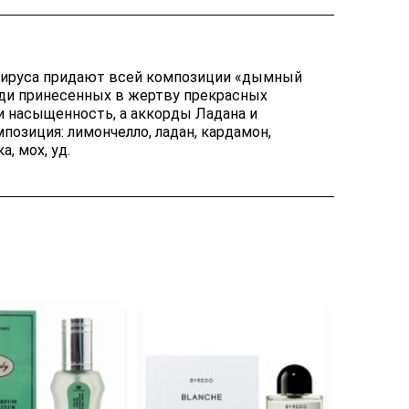
папируса придают всей композиции «дымный
еди принесенных в жертву прекрасных
и насыщенность, а аккорды Ладана и
озиция: лимончелло, ладан, кардамон,
, мох, уд.