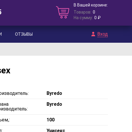
В Вашей корзине:
5
Товаров:
0
На сумму:
0 ₽
Вход
И
ОТЗЫВЫ
sex
оизводитель:
Byredo
рана
Byredo
оизводитель:
ъем,:
100
:
Унисекс