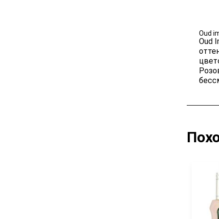
Размер 5
Oud i
Oud 
отте
цвет
Розо
бессм
Пох