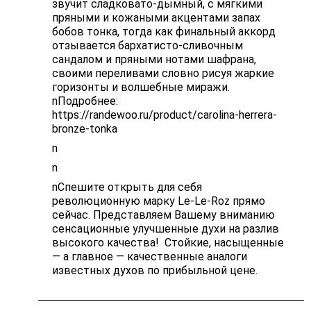
звучит сладковато-дымный, с мягкими
пряными и кожаными акцентами запах
бобов тонка, тогда как финальный аккорд
отзывается бархатисто-сливочным
сандалом и пряными нотами шафрана,
своими переливами словно рисуя жаркие
горизонты и волшебные миражи.
nПодробнее:
https://randewoo.ru/product/carolina-herrera-
bronze-tonka
n
n
nСпешите открыть для себя
революционную марку Le-Le-Roz прямо
сейчас. Представляем Вашему вниманию
сенсационные улучшенные духи на разлив
высокого качества! Стойкие, насыщенные
— а главное — качественные аналоги
известных духов по прибыльной цене.