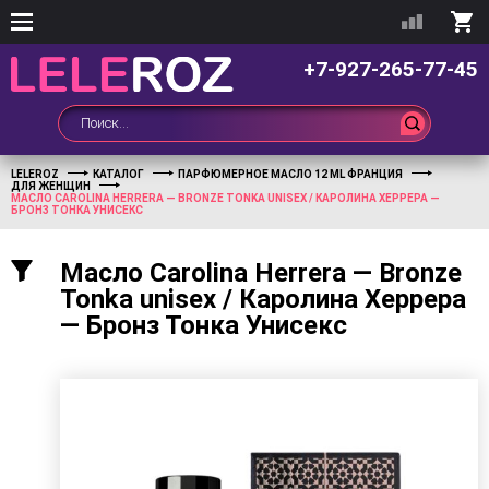
+7-927-265-77-45
LELEROZ
КАТАЛОГ
ПАРФЮМЕРНОЕ МАСЛО 12 ML ФРАНЦИЯ
ДЛЯ ЖЕНЩИН
МАСЛО CAROLINA HERRERA — BRONZE TONKA UNISEX / КАРОЛИНА ХЕРРЕРА —
БРОНЗ ТОНКА УНИСЕКС
Масло Carolina Herrera — Bronze
Tonka unisex / Каролина Херрера
— Бронз Тонка Унисекс