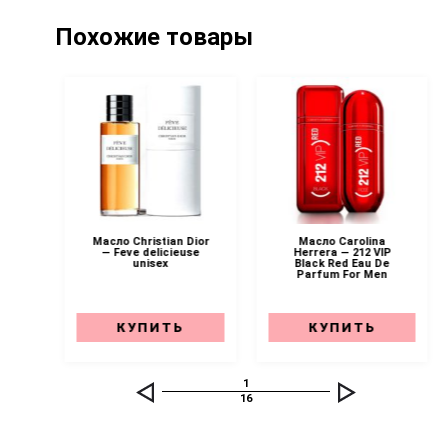
Похожие товары
 —
Масло Christian Dior
Масло Carolina
e
— Feve delicieuse
Herrera — 212 VIP
e
unisex
Black Red Eau De
ст
Parfum For Men
т
ь
КУПИТЬ
КУПИТЬ
1
16