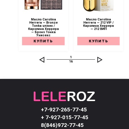
a
Масло Carolina
Масло Carolina
y /
Herrera — Bronze
Herrera — 212 VIP /
ра
Tonka unisex /
Каролина Херрера
Каролина Херрера
— 212 ВИП
— Бронз Тонка
Унисекс
КУПИТЬ
КУПИТЬ
1
16
+7-927-265-77-45
+ 7-927-015-77-45
8(846)972-77-45