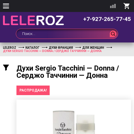
+7-927-265-77-45
LELEROZ
КАТАЛОГ
ДУХИ ФРАНЦИЯ
ДЛЯ ЖЕНЩИН
ДУХИ SERGIO TACCHINI — DONNA / СЕРДЖО ТАЧЧИННИ — ДОННА
Духи Sergio Tacchini — Donna /
Серджо Таччинни — Донна
РАСПРОДАЖА!