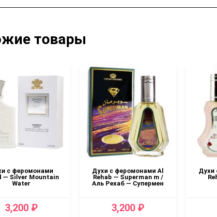
ожие товары
хи с феромонами
Духи с феромонами Al
Духи 
 — Silver Mountain
Rehab — Superman m /
Re
Water
Аль Рехаб — Супермен
3,200 ₽
3,200 ₽