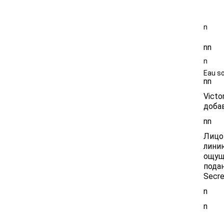
Размер 5
n
nn
n
Eau s
nn
Victo
доба
nn
Лицо
линию
ощущ
пода
Secre
n
n