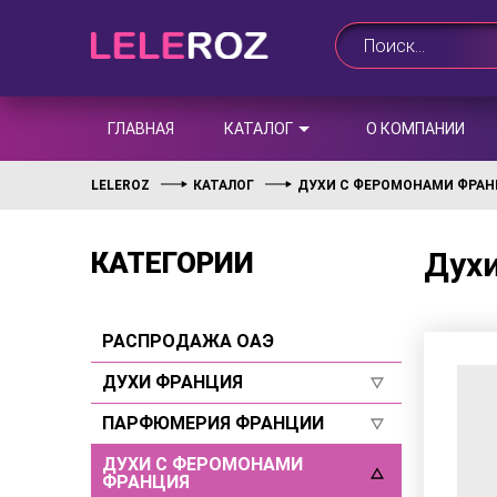
ГЛАВНАЯ
КАТАЛОГ
О КОМПАНИИ
LELEROZ
КАТАЛОГ
ДУХИ С ФЕРОМОНАМИ ФРА
Духи
КАТЕГОРИИ
РАСПРОДАЖА ОАЭ
ДУХИ ФРАНЦИЯ
ПАРФЮМЕРИЯ ФРАНЦИИ
Для женщин
Для мужчин
ДУХИ С ФЕРОМОНАМИ
Для женщин
ФРАНЦИЯ
Селективы