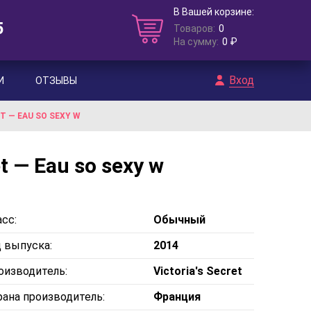
В Вашей корзине:
5
Товаров:
0
На сумму:
0 ₽
Вход
И
ОТЗЫВЫ
 — EAU SO SEXY W
t — Eau so sexy w
сс:
Обычный
д выпуска:
2014
оизводитель:
Victoria's Secret
рана производитель:
Франция