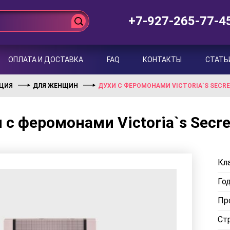
+7-927-265-77-4
ОПЛАТА И ДОСТАВКА
FAQ
КОНТАКТЫ
СТАТЬ
НЦИЯ
ДЛЯ ЖЕНЩИН
ДУХИ С ФЕРОМОНАМИ VICTORIA`S SECRET
 с феромонами Victoria`s Secre
Кла
Го
Пр
Ст