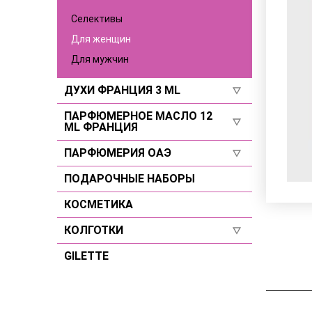
Для мужчин
Селективы
Селективы
Для женщин
Для мужчин
ДУХИ ФРАНЦИЯ 3 ML
ПАРФЮМЕРНОЕ МАСЛО 12
Для женщин
ML ФРАНЦИЯ
Для мужчин
ПАРФЮМЕРИЯ ОАЭ
Для женщин
Селективы
Для мужчин
ПОДАРОЧНЫЕ НАБОРЫ
Для женщин
Селективы
Для мужчин
КОСМЕТИКА
Селективы
КОЛГОТКИ
GILETTE
Размер 2
Размер 3
Размер 4