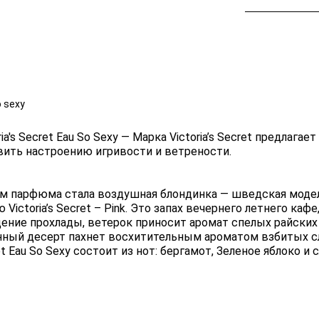
o sexy
ria's Secret Eau So Sexy — Марка Victoria’s Secret предлаг
вить настроению игривости и ветрености.
м парфюма стала воздушная блондинка — шведская моде
 Victoria’s Secret – Pink. Это запах вечернего летнего ка
ение прохлады, ветерок приносит аромат спелых райских 
нный десерт пахнет восхитительным ароматом взбитых сл
t Eau So Sexy состоит из нот: бергамот, Зеленое яблоко и 