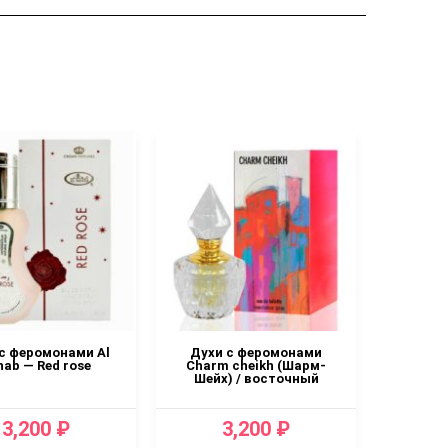
с феромонами Al
Духи с феромонами
Духи с
hab — Red rose
Charm cheikh (Шарм-
Rehab
Шейх) / восточный
unisex /
Ма
3,200 ₽
3,200 ₽