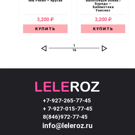
Аль Рехаб — Арусах
Bibliotheque unisex /
Буредо —
Библиотека
Унисекс
3,200 ₽
3,200 ₽
КУПИТЬ
КУПИТЬ
1
16
+7-927-265-77-45
+ 7-927-015-77-45
8(846)972-77-45
info@leleroz.ru