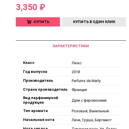
3,350 ₽
КУПИТЬ
КУПИТЬ В ОДИН КЛИК
ХАРАКТЕРИСТИКИ
Класс
Люкс
Год выпуска
2018
Производитель
Parfums de Marly
Страна производитель
Франция
Вид парфюмерной
Духи с феромонами
продукции
Тип аромата
Розовый, Ванильный
Начальная нота
Личи, Груша, Бергамот
Нота сердца
Турецкая роза, Уд, Ладан