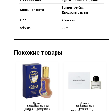
Ваниль, Амбра,
Конечная нота
Древесные ноты
Пол
Женский
Объем,
55 ml
Похожие товары
Духи с
Духи с
L
феромонами Al
феромонами
Rehab — Aroosah /
Byredo —