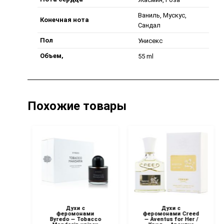
Ваниль, Мускус,
Конечная нота
Сандал
Пол
Унисекс
Объем,
55 ml
Похожие товары
Духи с
Духи с
al
феромонами
феромонами Creed
Byredo — Tobacco
— Aventus for Her /