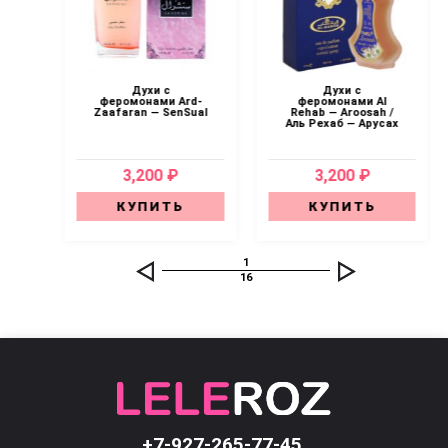
Духи с
Духи с
L
феромонами Ard-
феромонами Al
Zaafaran — SenSual
Rehab — Aroosah /
Аль Рехаб — Арусах
3,200 ₽
3,200 ₽
КУПИТЬ
КУПИТЬ
1
16
+7-927-265-77-45