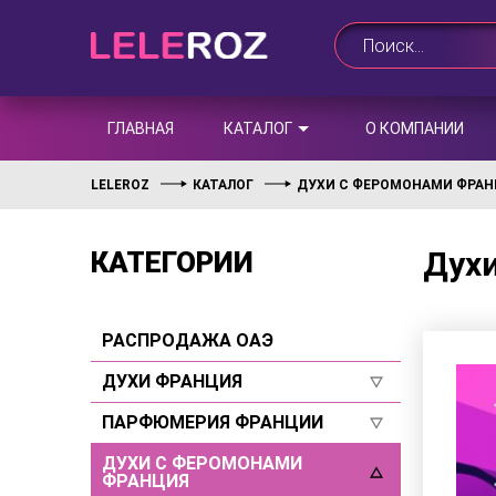
ГЛАВНАЯ
КАТАЛОГ
О КОМПАНИИ
LELEROZ
КАТАЛОГ
ДУХИ С ФЕРОМОНАМИ ФРА
Духи
КАТЕГОРИИ
РАСПРОДАЖА ОАЭ
ДУХИ ФРАНЦИЯ
ПАРФЮМЕРИЯ ФРАНЦИИ
Для женщин
Для мужчин
ДУХИ С ФЕРОМОНАМИ
Для женщин
ФРАНЦИЯ
Селективы