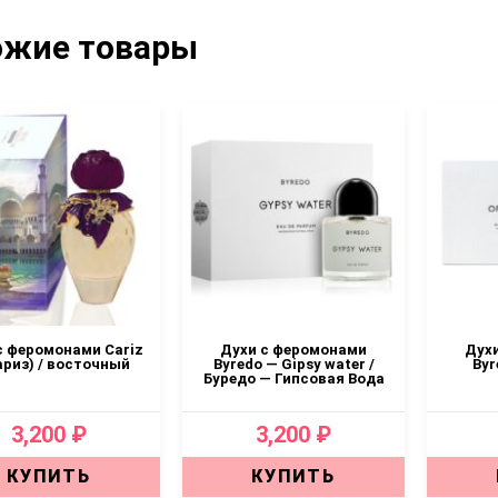
ожие товары
с феромонами Cariz
Духи с феромонами
Дух
ариз) / восточный
Byredo — Gipsy water /
Byr
Буредо — Гипсовая Вода
3,200 ₽
3,200 ₽
КУПИТЬ
КУПИТЬ