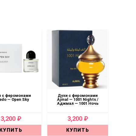
и с феромонами
Духи с феромонами
Духи
edo — Open Sky
Ajmal — 1001 Nights /
Byre
Аджмал — 1001 Ночь
3,200 ₽
3,200 ₽
КУПИТЬ
КУПИТЬ