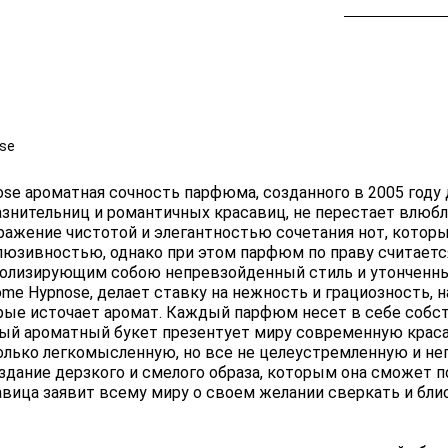
se
ose ароматная сочность парфюма, созданного в 2005 году
азнительниц и романтичных красавиц, не перестает влюбл
ражение чистотой и элегантностью сочетания нот, котор
люзивностью, однако при этом парфюм по праву считаетс
олизирующим собою непревзойденный стиль и утонченны
me Hypnose, делает ставку на нежность и грациозность, 
рые источает аромат. Каждый парфюм несет в себе собст
ый ароматный букет презентует миру современную красав
олько легкомысленную, но все не целеустремленную и не
здание дерзкого и смелого образа, которым она сможет п
авица заявит всему миру о своем желании сверкать и блис