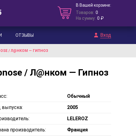
В Вашей корзине:
5
Товаров:
0
На сумму:
0 ₽
Вход
И
ОТЗЫВЫ
OSE / Л@НКОМ — ГИПНОЗ
nose / Л@нком — Гипноз
сс:
Обычный
д выпуска:
2005
оизводитель:
LELEROZ
рана производитель:
Франция