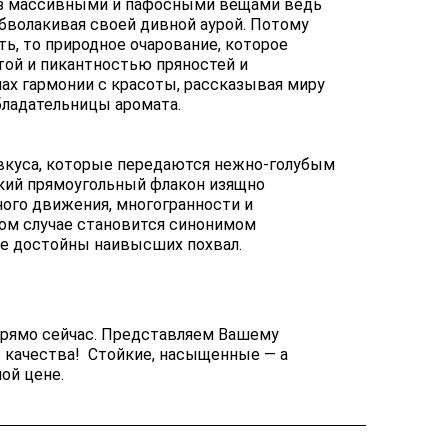
браз массивными и пафосными вещами ведь
бволакивая своей дивной аурой. Потому
ь, то природное очарование, которое
ой и пикантностью пряностей и
пах гармонии с красоты, рассказывая миру
бладательницы аромата.
 вкуса, которые передаются нежно-голубым
кий прямоугольный флакон изящно
ного движения, многогранности и
ном случае становится синонимом
ие достойны наивысших похвал.
прямо сейчас. Представляем Вашему
 качества! Стойкие, насыщенные — а
ой цене.