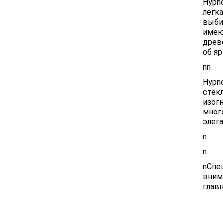
Hypn
легк
выби
имею
древ
об я
nn
Hypn
стек
изог
мног
элег
n
n
nСпе
вним
глав