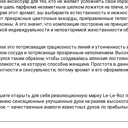
ose аксессуар для тех, кто не желает усложнять свой о
ая шаль парфюма незаметным шелком ложится на плечи, о
рая этот аромат, вы выбираете естественность и нежност
т прекрасные цветочные аккорды, приправленные теплот
есины. А это значит, что композиция построена на принци
ркой индивидуальности и неповторимой женственности о
ose это потрясающая грациозность линий и утонченность
лом сосуда и потрясающе прозрачным наполнением. Высо
нулся таким образом, чтобы создавалась иллюзия постоян
оликости, на которую способна женщина. Простота в дан
антности и сексуальности, потому аромат и его оформлен
шите открыть для себя революционную марку Le-Le-Roz 
анию сенсационные улучшенные духи на разлив высокого
ное — качественные аналоги известных духов по прибыльн