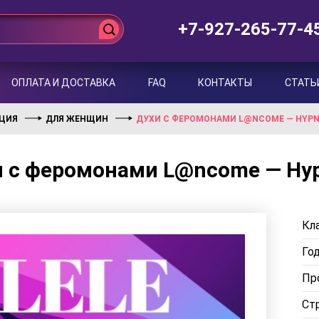
+7-927-265-77-4
ОПЛАТА И ДОСТАВКА
FAQ
КОНТАКТЫ
СТАТЬ
НЦИЯ
ДЛЯ ЖЕНЩИН
ДУХИ С ФЕРОМОНАМИ L@NCOME — HYPN
 с феромонами L@ncome — Hyp
Кла
Го
Пр
Ст