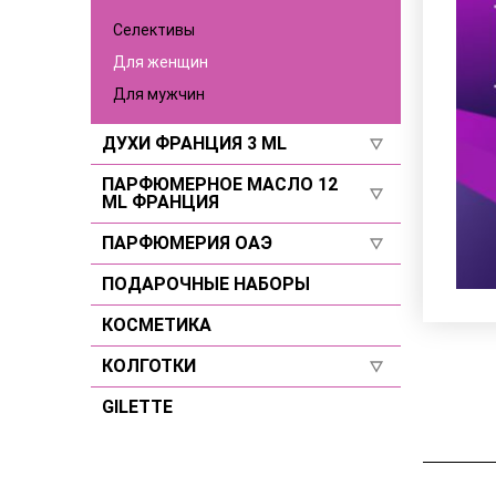
Для мужчин
Селективы
Селективы
Для женщин
Для мужчин
ДУХИ ФРАНЦИЯ 3 ML
ПАРФЮМЕРНОЕ МАСЛО 12
Для женщин
ML ФРАНЦИЯ
Для мужчин
ПАРФЮМЕРИЯ ОАЭ
Для женщин
Селективы
Для мужчин
ПОДАРОЧНЫЕ НАБОРЫ
Для женщин
Селективы
Для мужчин
КОСМЕТИКА
Селективы
КОЛГОТКИ
GILETTE
Размер 2
Размер 3
Размер 4