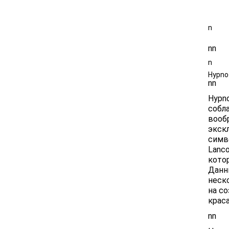
Размер 5
n
nn
n
Hypno
nn
Hypn
собл
вооб
экск
симв
Lanco
кото
Данн
неск
на со
крас
nn