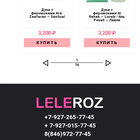
Духи с
Духи с
al
феромонами Ard-
феромонами Al
Zaafaran — SenSual
Rehab — Lovely / Аль
Рехаб — Лавли
3,200 ₽
3,200 ₽
КУПИТЬ
КУПИТЬ
1
16
+7-927-265-77-45
+ 7-927-015-77-45
8(846)972-77-45