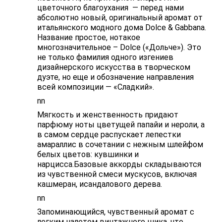
цветочного благоухания — перед нами
абсолютно новый, оригинальный аромат от
итальянского модного дома Dolce & Gabbana.
Название простое, нотакое
многозначительное – Dolce («Дольче»). Это
не только фамилия одного изгениев
дизайнерского искусства в творческом
дуэте, но еще и обозначение направления
всей композиции — «Сладкий».
nn
Мягкость и женственность придают
парфюму ноты цветущей папайи и нероли, а
в самом сердце распускает лепестки
амараллис в сочетании с нежным шлейфом
белых цветов: кувшинки и
нарцисса.Базовые аккорды складываются
из чувственной смеси мускусов, включая
кашмеран, исандалового дерева.
nn
Запоминающийся, чувственный аромат с
легким налетом винтажного шика, что