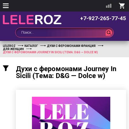
+7-927-265-77-45
LELEROZ
КАТАЛОГ
ДУХИ С ФЕРОМОНАМИ ФРАНЦИЯ
ДЛЯ ЖЕНЩИН
ДУХИ С ФЕРОМОНАМИ JOURNEY IN SICILI (ТЕМА: D&G — DOLCE W)
Духи с феромонами Journey In
Sicili (Тема: D&G — Dolce w)