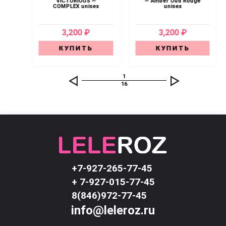
—
VICTORIOUS —
— Amber Oud Rouge
COMPLEX unisex
unisex
3,200 ₽
3,200 ₽
КУПИТЬ
КУПИТЬ
1
16
+7-927-265-77-45
+ 7-927-015-77-45
8(846)972-77-45
info@leleroz.ru