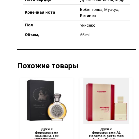
Бобы тонка, Мускус,
Конечная нота
Ветивер
Пол
Унисекс
Объем,
55 ml
Похожие товары
Духи с
Духи с
l
феромонами
феромонами AL
an
BOADICEA THE
Haramain perfumes