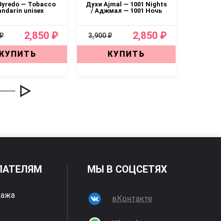
Byredo — Tobacco
Духи Ajmal — 1001 Nights
Духи 
ndarin unisex
/ Аджмал — 1001 Ночь
Sa
2,850 ₽
2,850 ₽
 ₽
3,900 ₽
3,900 ₽
КУПИТЬ
КУПИТЬ
ПАТЕЛЯМ
МЫ В СОЦСЕТЯХ
дажа
вКонтакте