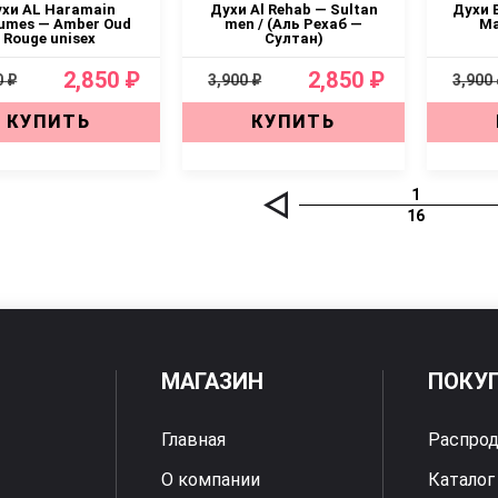
хи AL Haramain
Духи Al Rehab — Sultan
Духи 
umes — Amber Oud
men / (Аль Рехаб —
Ma
Rouge unisex
Султан)
2,850 ₽
2,850 ₽
0 ₽
3,900 ₽
3,900
КУПИТЬ
КУПИТЬ
1
16
МАГАЗИН
ПОКУ
Главная
Распро
О компании
Каталог