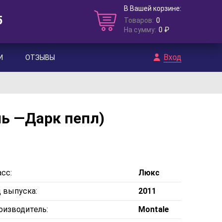
В Вашей корзине:
5
Товаров:
0
На сумму:
0 ₽
Вход
И
ОТЗЫВЫ
ль —Дарк пепл)
сс:
Люкс
д выпуска:
2011
оизводитель:
Montale