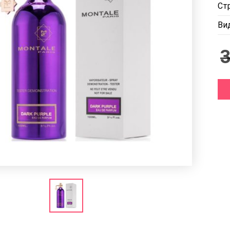
Ст
Ви
3