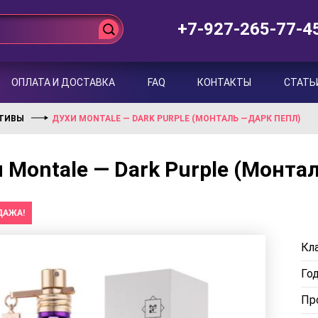
+7-927-265-77-4
ОПЛАТА И ДОСТАВКА
FAQ
КОНТАКТЫ
СТАТЬ
КТИВЫ
ДУХИ MONTALE — DARK PURPLE (МОНТАЛЬ —ДАРК ПЕПЛ)
 Montale — Dark Purple (Монта
ДАЖА!
Кла
Го
Пр