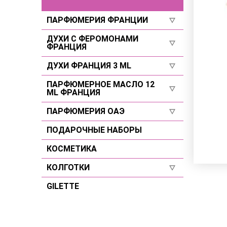
ПАРФЮМЕРИЯ ФРАНЦИИ
ДУХИ С ФЕРОМОНАМИ
Для женщин
ФРАНЦИЯ
Для мужчин
ДУХИ ФРАНЦИЯ 3 ML
Селективы
Селективы
Для женщин
ПАРФЮМЕРНОЕ МАСЛО 12
Для женщин
ML ФРАНЦИЯ
Для мужчин
Для мужчин
ПАРФЮМЕРИЯ ОАЭ
Для женщин
Селективы
Для мужчин
ПОДАРОЧНЫЕ НАБОРЫ
Для женщин
Селективы
Для мужчин
КОСМЕТИКА
Селективы
КОЛГОТКИ
GILETTE
Размер 2
Размер 3
Размер 4