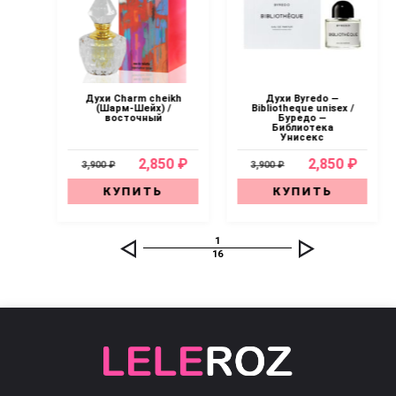
pen
Духи Charm cheikh
Духи Byredo —
(Шарм-Шейх) /
Bibliotheque unisex /
восточный
Буредо —
Библиотека
Унисекс
0 ₽
2,850 ₽
2,850 ₽
3,900 ₽
3,900 ₽
КУПИТЬ
КУПИТЬ
1
16