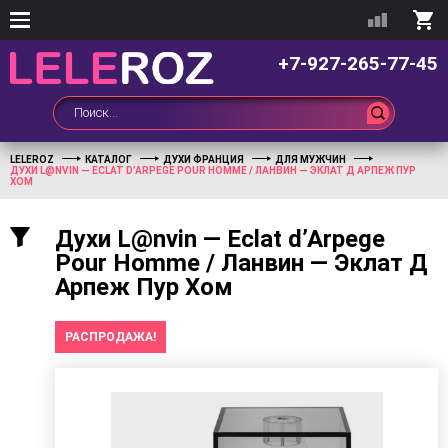
+7-927-265-77-45
LELEROZ
КАТАЛОГ
ДУХИ ФРАНЦИЯ
ДЛЯ МУЖЧИН
ДУХИ L@NVIN — ECLAT D’ARPEGE POUR HOMME / ЛАНВИН — ЭКЛАТ Д АРПЕЖ ПУР
ХОМ
Духи L@nvin — Eclat d’Arpege
Pour Homme / Ланвин — Эклат Д
Арпеж Пур Хом
РАСПРОДАЖА!