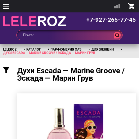
+7-927-265-77-45
LELEROZ
КАТАЛОГ
ПАРФЮМЕРИЯ ОАЭ
ДЛЯ ЖЕНЩИН
ДУХИ ESCADA — MARINE GROOVE / ЭСКАДА — МАРИН ГРУВ
Духи Escada — Marine Groove /
Эскада — Марин Грув