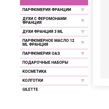
ПАРФЮМЕРИЯ ФРАНЦИИ
ДУХИ С ФЕРОМОНАМИ
Для женщин
ФРАНЦИЯ
Для мужчин
ДУХИ ФРАНЦИЯ 3 ML
Селективы
Селективы
Для женщин
ПАРФЮМЕРНОЕ МАСЛО 12
Для женщин
ML ФРАНЦИЯ
Для мужчин
Для мужчин
ПАРФЮМЕРИЯ ОАЭ
Для женщин
Селективы
Для мужчин
ПОДАРОЧНЫЕ НАБОРЫ
Для женщин
Селективы
Для мужчин
КОСМЕТИКА
Селективы
КОЛГОТКИ
GILETTE
Размер 2
Размер 3
Размер 4