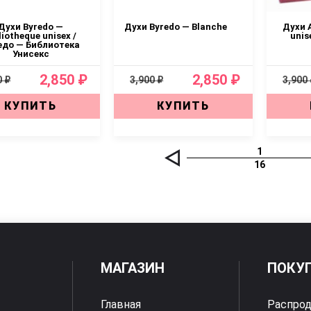
Духи Byredo —
Духи Byredo — Blanche
Духи 
liotheque unisex /
unis
едо — Библиотека
Унисекс
2,850 ₽
2,850 ₽
0 ₽
3,900 ₽
3,900
КУПИТЬ
КУПИТЬ
1
16
МАГАЗИН
ПОКУ
Главная
Распро