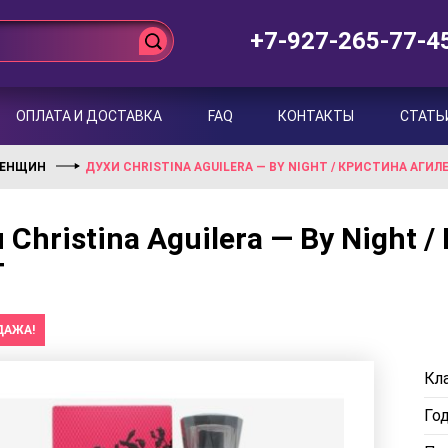
+7-927-265-77-4
ОПЛАТА И ДОСТАВКА
FAQ
КОНТАКТЫ
СТАТЬ
ЖЕНЩИН
ДУХИ CHRISTINA AGUILERA — BY NIGHT / КРИСТИНА АГИЛ
 Christina Aguilera — By Night 
т
ДАЖА!
Кла
Го