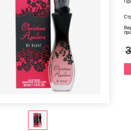
Пр
Ст
Ви
пр
3