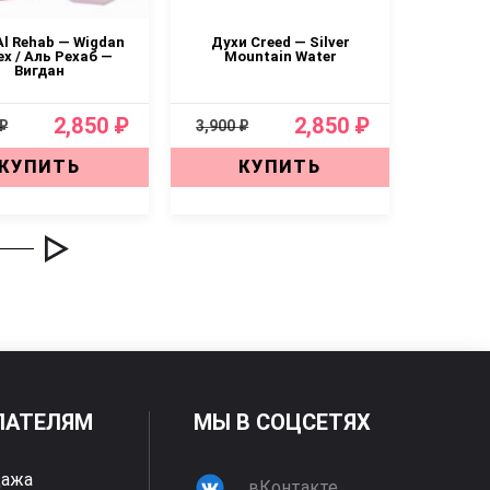
Al Rehab — Wigdan
Духи Creed — Silver
Духи Byr
ex / Аль Рехаб —
Mountain Water
Вигдан
2,850 ₽
2,850 ₽
 ₽
3,900 ₽
3,900 ₽
КУПИТЬ
КУПИТЬ
ПАТЕЛЯМ
МЫ В СОЦСЕТЯХ
дажа
вКонтакте