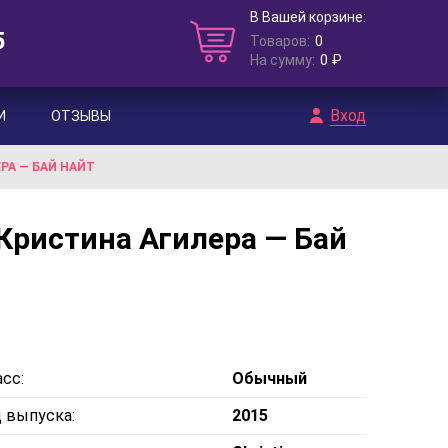
В Вашей корзине:
5
Товаров:
0
На сумму:
0 ₽
Вход
И
ОТЗЫВЫ
ЕРА — БАЙ НАЙТ
/ Кристина Агилера — Бай
сс:
Обычный
д выпуска:
2015