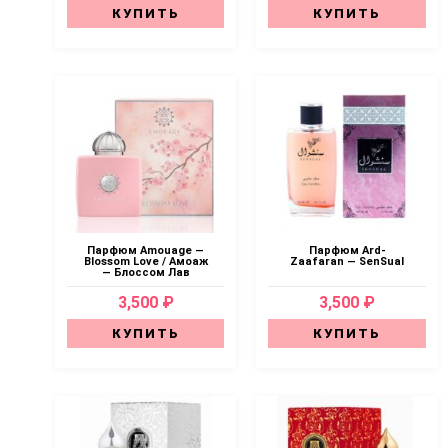
КУПИТЬ
КУПИТЬ
Парфюм Amouage —
Парфюм Ard-
Blossom Love / Амоаж
Zaafaran — SenSual
— Блоссом Лав
3,500 ₽
3,500 ₽
КУПИТЬ
КУПИТЬ