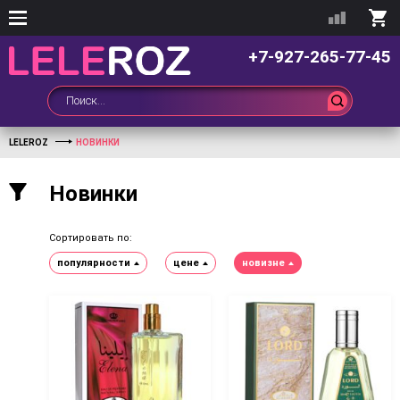
+7-927-265-77-45
LELEROZ
НОВИНКИ
Новинки
Сортировать по:
популярности
цене
новизне