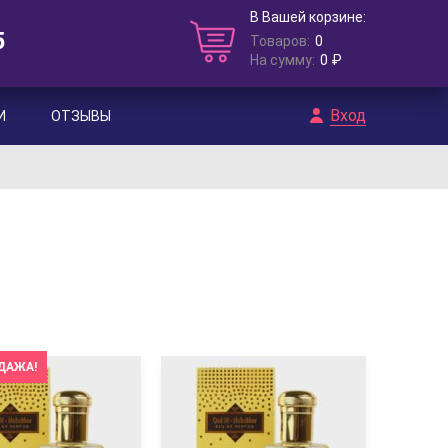
В Вашей корзине:
5
Товаров:
0
На сумму:
0 ₽
Вход
И
ОТЗЫВЫ
ДАЖА!