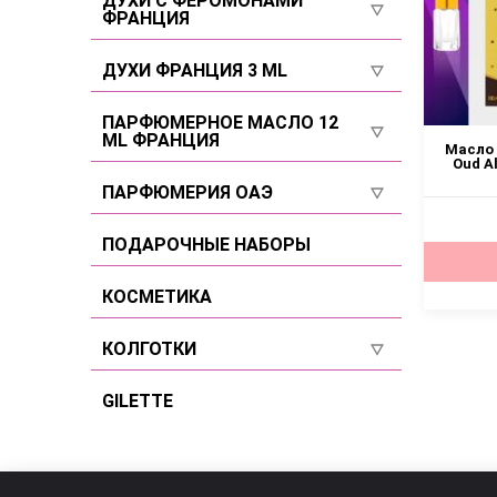
ДУХИ С ФЕРОМОНАМИ
ФРАНЦИЯ
Селективы
Для мужчин
Селективы
ДУХИ ФРАНЦИЯ 3 ML
Селективы
Для женщин
Для женщин
ПАРФЮМЕРНОЕ МАСЛО 12
ML ФРАНЦИЯ
Для мужчин
Масло 
Для мужчин
Oud A
Для женщин
ПАРФЮМЕРИЯ ОАЭ
Селективы
Для мужчин
Для женщин
ПОДАРОЧНЫЕ НАБОРЫ
Селективы
Для мужчин
КОСМЕТИКА
Селективы
КОЛГОТКИ
Размер 2
GILETTE
Размер 3
Размер 4