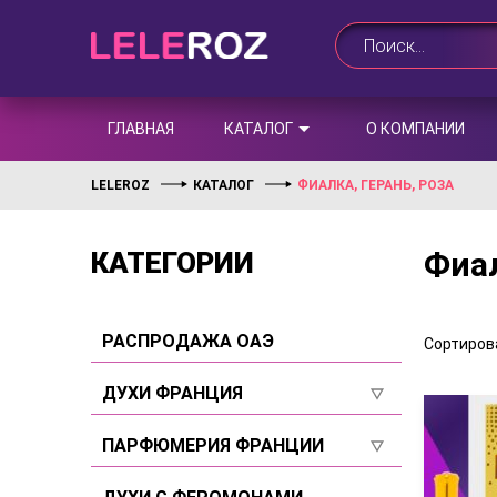
ГЛАВНАЯ
КАТАЛОГ
О КОМПАНИИ
LELEROZ
КАТАЛОГ
ФИАЛКА, ГЕРАНЬ, РОЗА
Фиал
КАТЕГОРИИ
РАСПРОДАЖА ОАЭ
Сортирова
ДУХИ ФРАНЦИЯ
Для женщин
ПАРФЮМЕРИЯ ФРАНЦИИ
Для мужчин
Для женщин