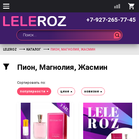
+7-927-265-77-45
LELEROZ
КАТАЛОГ
ПИОН, МАГНОЛИЯ, ЖАСМИН
Пион, Магнолия, Жасмин
Сортировать по:
популярности
цене
новизне