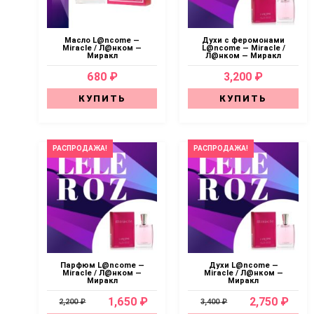
Масло L@ncome —
Духи с феромонами
Miracle / Л@нком —
L@ncome — Miracle /
Миракл
Л@нком — Миракл
680 ₽
3,200 ₽
КУПИТЬ
КУПИТЬ
РАСПРОДАЖА!
РАСПРОДАЖА!
Парфюм L@ncome —
Духи L@ncome —
Miracle / Л@нком —
Miracle / Л@нком —
Миракл
Миракл
1,650 ₽
2,750 ₽
2,200 ₽
3,400 ₽