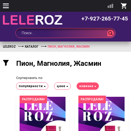
+7-927-265-77-45
LELEROZ
КАТАЛОГ
ПИОН, МАГНОЛИЯ, ЖАСМИН
Пион, Магнолия, Жасмин
Сортировать по:
популярности
цене
новизне
РАСПРОДАЖА!
РАСПРОДАЖА!