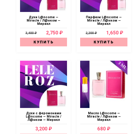
Духи L@ncome —
Парфюм L@ncome —
Miracle / Л@нком —
Miracle / Л@нком —
Миракл
Миракл
2,750 ₽
1,650 ₽
3,400 ₽
2,200 ₽
КУПИТЬ
КУПИТЬ
Духи с феромонами
Масло L@ncome —
L@ncome — Miracle /
Miracle / Л@нком —
Л@нком — Миракл
Миракл
3,200 ₽
680 ₽