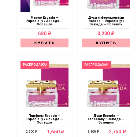
Масло Escada —
Духи с феромонами
Especially / Эскада —
Escada — Especially /
Эспешли
Эскада — Эспешли
680 ₽
3,200 ₽
КУПИТЬ
КУПИТЬ
РАСПРОДАЖА!
РАСПРОДАЖА!
Парфюм Escada —
Духи Escada —
Especially / Эскада —
Especially / Эскада —
Эспешли
Эспешли
1,650 ₽
2,750 ₽
2,200 ₽
3,400 ₽