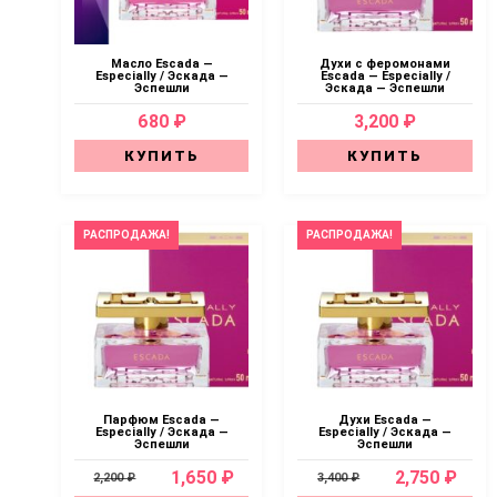
Масло Escada —
Духи с феромонами
Especially / Эскада —
Escada — Especially /
Эспешли
Эскада — Эспешли
680 ₽
3,200 ₽
КУПИТЬ
КУПИТЬ
РАСПРОДАЖА!
РАСПРОДАЖА!
Парфюм Escada —
Духи Escada —
Especially / Эскада —
Especially / Эскада —
Эспешли
Эспешли
1,650 ₽
2,750 ₽
2,200 ₽
3,400 ₽