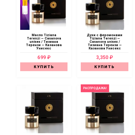
Масло Tiziana
Духи с феромонами
Terenzi — Casanova
Tiziana Terenzi —
unisex / Тизиана
Casanova unisex /
Терензи — Казанова
Тизиана Терензи —
Унисекс
Казанова Унисекс
699 ₽
3,350 ₽
КУПИТЬ
КУПИТЬ
РАСПРОДАЖА!