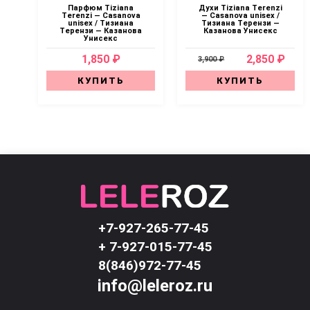
Парфюм Tiziana
Духи Tiziana Terenzi
Terenzi — Casanova
— Casanova unisex /
unisex / Тизиана
Тизиана Терензи —
Терензи — Казанова
Казанова Унисекс
Унисекс
1,850 ₽
2,850 ₽
3,900 ₽
КУПИТЬ
КУПИТЬ
+7-927-265-77-45
+ 7-927-015-77-45
8(846)972-77-45
info@leleroz.ru