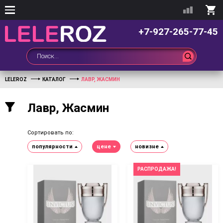
+7-927-265-77-45
LELEROZ
КАТАЛОГ
ЛАВР, ЖАСМИН
Лавр, Жасмин
Сортировать по:
популярности
цене
новизне
РАСПРОДАЖА!