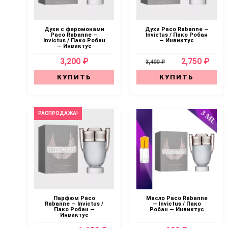
Духи с феромонами
Духи Paco Rabanne —
Paco Rabanne —
Invictus / Пако Робан
Invictus / Пако Робан
— Инвиктус
— Инвиктус
3,200 ₽
2,750 ₽
3,400 ₽
КУПИТЬ
КУПИТЬ
РАСПРОДАЖА!
Парфюм Paco
Масло Paco Rabanne
Rabanne — Invictus /
— Invictus / Пако
Пако Робан —
Робан — Инвиктус
Инвиктус