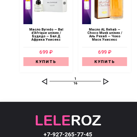
—
Масло Byredo — Bal
Масло AL Rehab —
 /
d’Afrique unisex /
Choco Musk unisex /
с
Будедо — Бал Д
Аль Рехаб — Чоко
Африка Унисекс
Маск Унисекс
699 ₽
699 ₽
КУПИТЬ
КУПИТЬ
1
16
+7-927-265-77-45