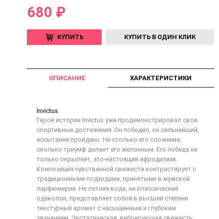
680 ₽
КУПИТЬ
КУПИТЬ В ОДИН КЛИК
ОПИСАНИЕ
ХАРАКТЕРИСТИКИ
Invictus
Герой истории Invictus уже продемонстрировал свои
спортивные достижения. Он победил, он сильнейший,
испытание пройдено. Не столько его сложение,
сколько триумф делает его желанным. Его победа не
только окрыляет, это-настоящий афродизиак.
Композиция чувственной свежести контрастирует с
традиционными подходами, принятыми в мужской
парфюмерии. Не летняя вода, не классический
одеколон, представляет собой в высшей степени
текстурный аромат с насыщенным и глубоким
звучанием. Экстатическая, вибрирующая свежесть