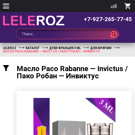
+7-927-265-77-45
LELEROZ
КАТАЛОГ
ДУХИ ФРАНЦИЯ 3 ML
ДЛЯ МУЖЧИН
МАСЛО PACO RABANNE — INVICTUS / ПАКО РОБАН — ИНВИКТУС
Масло Paco Rabanne — Invictus /
Пако Робан — Инвиктус