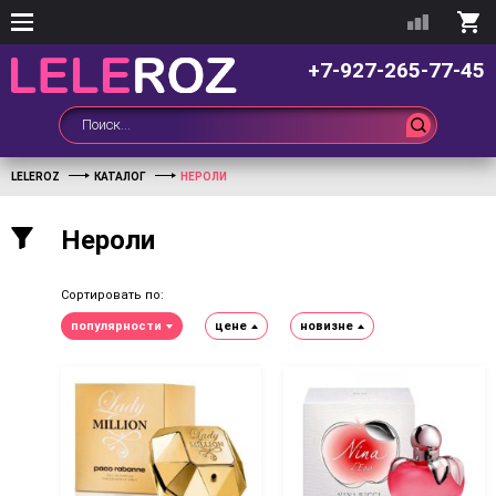
+7-927-265-77-45
LELEROZ
КАТАЛОГ
НЕРОЛИ
Нероли
Сортировать по:
популярности
цене
новизне