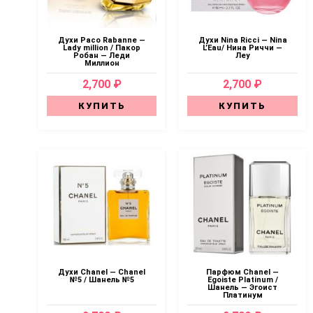
Духи Paco Rabanne —
Духи Nina Ricci — Nina
Lady million / Пакор
L’Eau/ Нина Риччи —
Робан — Леди
Леу
Миллион
2,700 ₽
2,700 ₽
КУПИТЬ
КУПИТЬ
Духи Chanel — Chanel
Парфюм Chanel —
№5 / Шанель №5
Egoiste Platinum /
Шанель — Эгоист
Платинум