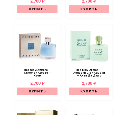
2,700 ₽
2,700 ₽
КУПИТЬ
КУПИТЬ
Парфюм Аzzaro —
Парфюм Armani —
Chrome / Аззаро —
Acqua di Gio / Армани
Хром
— Аква Ди Джио
2,700 ₽
2,700 ₽
КУПИТЬ
КУПИТЬ