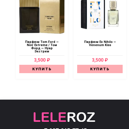
Парфюм Tom Ford —
Парфюм Ex Nihilo —
Noir Extreme / Том
Venenum Kiss
Форд — Нуар
Экстрим
3,500 ₽
3,500 ₽
КУПИТЬ
КУПИТЬ