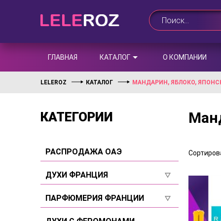
ГЛАВНАЯ
КАТАЛОГ
О КОМПАНИИ
LELEROZ
КАТАЛОГ
МАНДАРИН, ЯБЛОКО, ЯПОН
Манд
КАТЕГОРИИ
РАСПРОДАЖА ОАЭ
Сортирова
ДУХИ ФРАНЦИЯ
Для женщин
ПАРФЮМЕРИЯ ФРАНЦИИ
Для мужчин
Для женщин