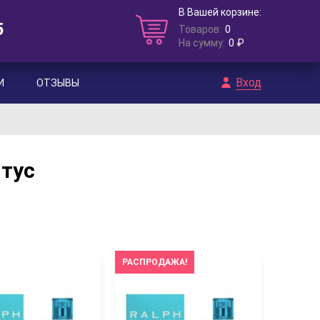
В Вашей корзине:
5
Товаров:
0
На сумму:
0 ₽
Вход
И
ОТЗЫВЫ
нтус
РАСПРОДАЖА!