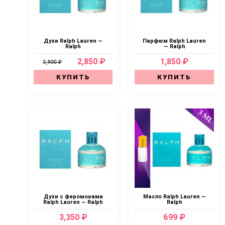
Духи Ralph Lauren —
Парфюм Ralph Lauren
Ralph
— Ralph
2,850 ₽
1,850 ₽
3,900 ₽
КУПИТЬ
КУПИТЬ
Духи с феромонами
Масло Ralph Lauren —
Ralph Lauren — Ralph
Ralph
3,350 ₽
699 ₽