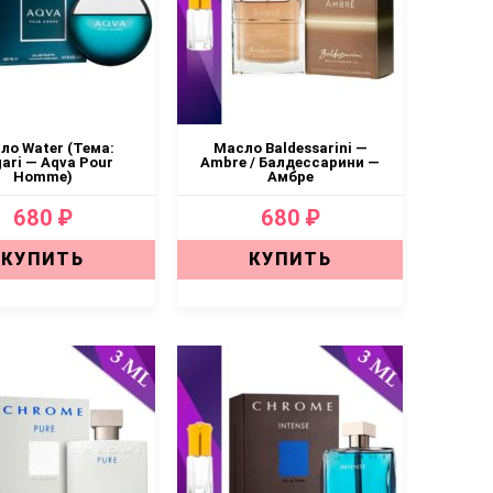
ло Water (Тема:
Масло Baldessarini —
gari — Aqva Pour
Ambre / Балдессарини —
Homme)
Амбре
680 ₽
680 ₽
КУПИТЬ
КУПИТЬ