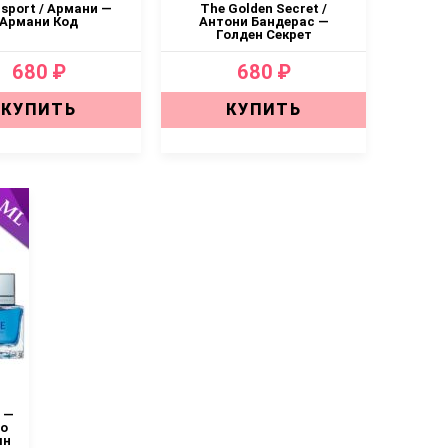
 sport / Армани —
The Golden Secret /
Армани Код
Антони Бандерас —
Голден Секрет
680 ₽
680 ₽
КУПИТЬ
КУПИТЬ
 —
ио
шн