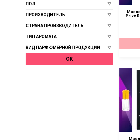
Цитрусовый, Восточный
Trussardi
ПОЛ
Фруктовый
Yves Saint Laurent
Масло
ПРОИЗВОДИТЕЛЬ
Privé R
Цитрусовый, Морской
Франция
Теплый пряный
СТРАНА ПРОИЗВОДИТЕЛЬ
Цитрусовый, Фужерный
Духи
ТИП АРОМАТА
Парфюмерное масло
ВИД ПАРФЮМЕРНОЙ ПРОДУКЦИИ
OK
Масло