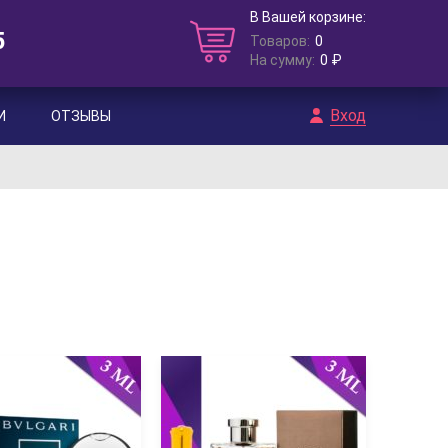
В Вашей корзине:
5
Товаров:
0
На сумму:
0 ₽
Вход
И
ОТЗЫВЫ