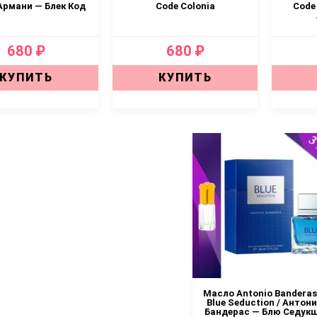
 Армани — Блек Код
Code Colonia
Code
680 ₽
680 ₽
КУПИТЬ
КУПИТЬ
Масло Antonio Banderas
Blue Seduction / Антон
Бандерас — Блю Седук