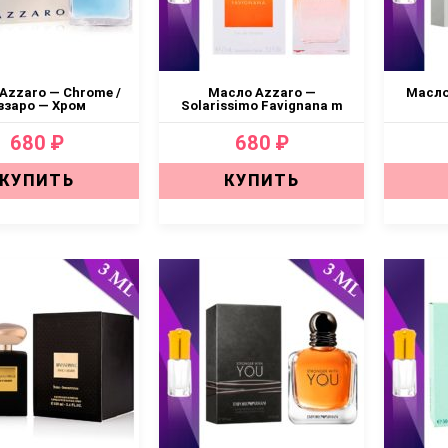
Аzzaro — Chrome /
Масло Azzaro —
Масло
ззаро — Хром
Solarissimo Favignana m
680 ₽
680 ₽
КУПИТЬ
КУПИТЬ