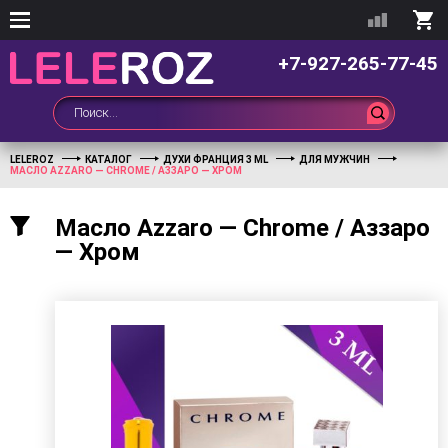
+7-927-265-77-45
LELEROZ
КАТАЛОГ
ДУХИ ФРАНЦИЯ 3 ML
ДЛЯ МУЖЧИН
МАСЛО АZZARO — CHROME / АЗЗАРО — ХРОМ
Масло Аzzaro — Chrome / Аззаро
— Хром