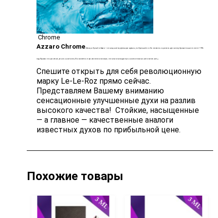
Chrome
Azzaro Chrome
(«Аззаро Хром») от Azzaro – это модный парфюм для мужчин, вобравший в себя свежесть и кристальную чистоту. Аромат вышел в свет в 1996
.
году. Вдыхая его красивый, утонченный запах, Вы окажетесь в фантастическом мире, полном самых драгоценных воспоминаний и мечтаний.
Спешите открыть для себя революционную
марку Le-Le-Roz прямо сейчас.
Представляем Вашему вниманию
сенсационные улучшенные духи на разлив
высокого качества! Стойкие, насыщенные
— а главное — качественные аналоги
известных духов по прибыльной цене.
Похожие товары