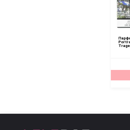
Размер 5
Парфю
Portra
Trage