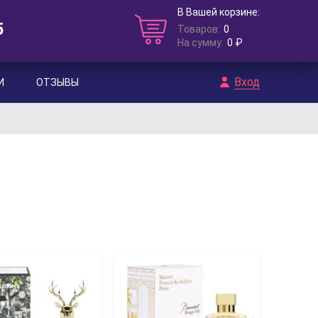
В Вашей корзине:
5
Товаров:
0
На сумму:
0 ₽
Вход
И
ОТЗЫВЫ