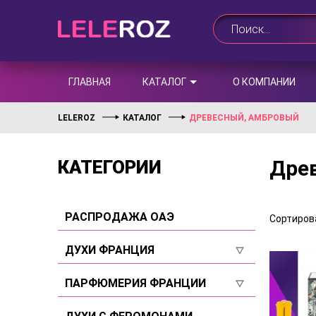
ГЛАВНАЯ
КАТАЛОГ
О КОМПАНИИ
LELEROZ
КАТАЛОГ
ДРЕВЕСНЫЙ, АМБРОВЫЙ
Дре
КАТЕГОРИИ
РАСПРОДАЖА ОАЭ
Сортирова
ДУХИ ФРАНЦИЯ
Для женщин
ПАРФЮМЕРИЯ ФРАНЦИИ
Для мужчин
Для женщин