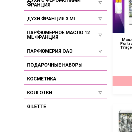
ДУХИ С ФЕРОМОНАМИ
ФРАНЦИЯ
Селективы
Для мужчин
Селективы
ДУХИ ФРАНЦИЯ 3 ML
Селективы
Для женщин
Для женщин
ПАРФЮМЕРНОЕ МАСЛО 12
ML ФРАНЦИЯ
Для мужчин
Масл
Для мужчин
Portra
Trage
Для женщин
ПАРФЮМЕРИЯ ОАЭ
Селективы
Для мужчин
Для женщин
ПОДАРОЧНЫЕ НАБОРЫ
Селективы
Для мужчин
КОСМЕТИКА
Селективы
КОЛГОТКИ
Размер 2
GILETTE
Размер 3
Размер 4