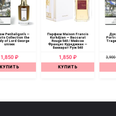
м Penhaligon’s —
Парфюм Maison Francis
Дух
its Collection the
Kurkdjian — Baccarat
Portr
dy of Lord George
Rouge 540 / Мейсон
Trage
unisex
Францис Куркджиан —
Баккарат Руж 540
1,850 ₽
1,850 ₽
3,900
КУПИТЬ
КУПИТЬ