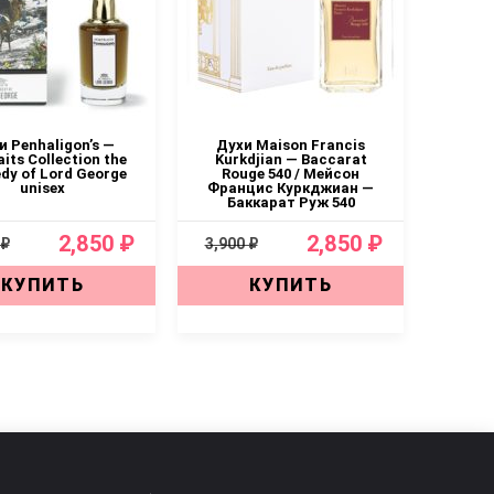
и Penhaligon’s —
Духи Maison Francis
aits Collection the
Kurkdjian — Baccarat
dy of Lord George
Rouge 540 / Мейсон
unisex
Францис Куркджиан —
Баккарат Руж 540
2,850 ₽
2,850 ₽
 ₽
3,900 ₽
КУПИТЬ
КУПИТЬ