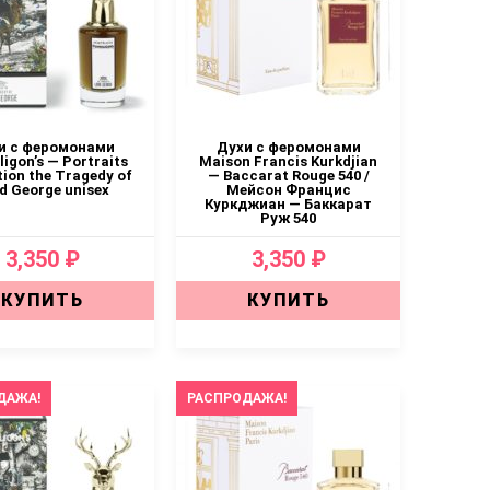
и с феромонами
Духи с феромонами
igon’s — Portraits
Maison Francis Kurkdjian
tion the Tragedy of
— Baccarat Rouge 540 /
d George unisex
Мейсон Францис
Куркджиан — Баккарат
Руж 540
3,350 ₽
3,350 ₽
КУПИТЬ
КУПИТЬ
ДАЖА!
РАСПРОДАЖА!