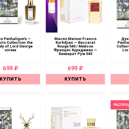
о Penhaligon’s —
Масло Maison Francis
Дух
its Collection the
Kurkdjian — Baccarat
Penhal
dy of Lord George
Rouge 540 / Мейсон
Collec
unisex
Францис Куркджиан —
Lor
Баккарат Руж 540
699 ₽
699 ₽
КУПИТЬ
КУПИТЬ
РАСПРО