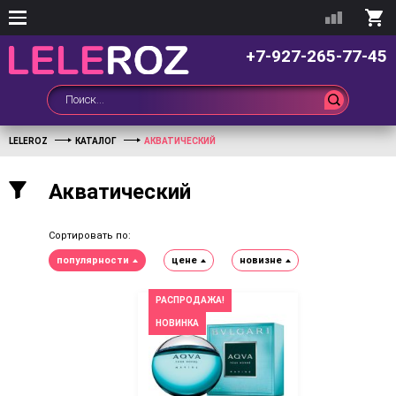
+7-927-265-77-45
LELEROZ
КАТАЛОГ
АКВАТИЧЕСКИЙ
Акватический
Сортировать по:
популярности
цене
новизне
РАСПРОДАЖА!
НОВИНКА