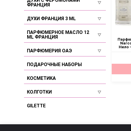
ДУХИ С ФЕРОМОНАМИ
ФРАНЦИЯ
Селективы
Для мужчин
Селективы
ДУХИ ФРАНЦИЯ 3 ML
Селективы
Для женщин
Для женщин
ПАРФЮМЕРНОЕ МАСЛО 12
ML ФРАНЦИЯ
Для мужчин
Парфюм
Для мужчин
Narco
Нило 
Для женщин
ПАРФЮМЕРИЯ ОАЭ
Селективы
Для мужчин
Для женщин
ПОДАРОЧНЫЕ НАБОРЫ
Селективы
Для мужчин
КОСМЕТИКА
Селективы
КОЛГОТКИ
Размер 2
GILETTE
Размер 3
Размер 4