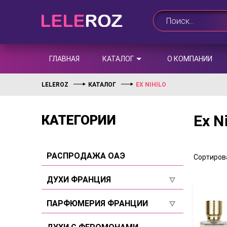
ГЛАВНАЯ
КАТАЛОГ
О КОМПАНИИ
LELEROZ
КАТАЛОГ
EX NIHILO
Ex N
КАТЕГОРИИ
РАСПРОДАЖА ОАЭ
Сортирова
ДУХИ ФРАНЦИЯ
Для женщин
ПАРФЮМЕРИЯ ФРАНЦИИ
Для мужчин
Для женщин