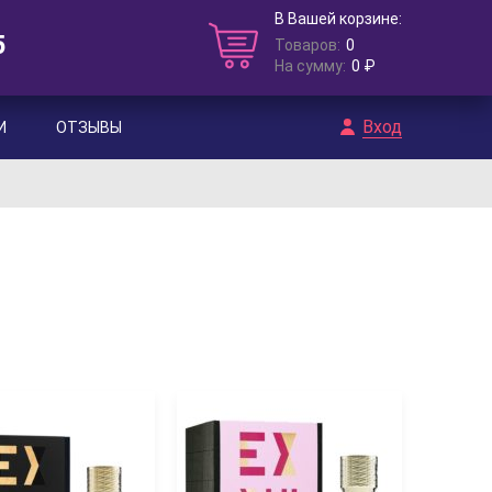
В Вашей корзине:
5
Товаров:
0
На сумму:
0 ₽
Вход
И
ОТЗЫВЫ