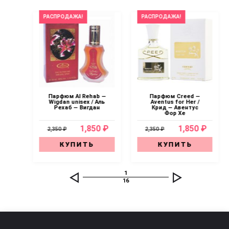
РАСПРОДАЖА!
РАСПРОДАЖА!
b —
Парфюм Al Rehab —
Парфюм Creed —
б —
Wigdan unisex / Аль
Aventus for Her /
Рехаб — Вигдан
Крид — Авентус
Фор Хе
0 ₽
1,850 ₽
1,850 ₽
2,350 ₽
2,350 ₽
КУПИТЬ
КУПИТЬ
1
16