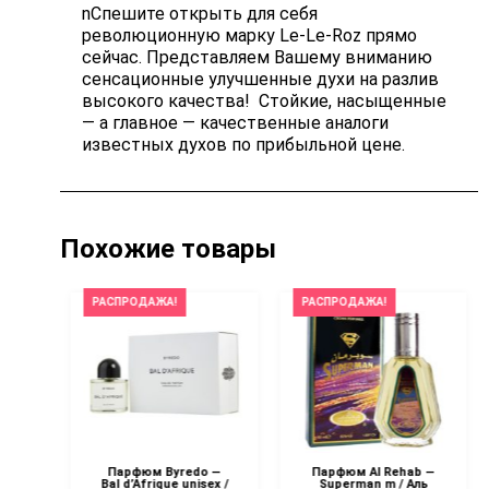
nСпешите открыть для себя
революционную марку Le-Le-Roz прямо
сейчас. Представляем Вашему вниманию
сенсационные улучшенные духи на разлив
высокого качества! Стойкие, насыщенные
— а главное — качественные аналоги
известных духов по прибыльной цене.
Похожие товары
РАСПРОДАЖА!
РАСПРОДАЖА!
e —
Парфюм Byredo —
Парфюм Al Rehab —
Bal d’Afrique unisex /
Superman m / Аль