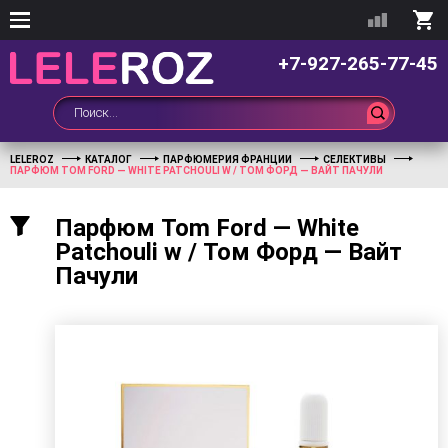
+7-927-265-77-45
LELEROZ
КАТАЛОГ
ПАРФЮМЕРИЯ ФРАНЦИИ
СЕЛЕКТИВЫ
ПАРФЮМ TOM FORD — WHITE PATCHOULI W / ТОМ ФОРД — ВАЙТ ПАЧУЛИ
Парфюм Tom Ford — White
Patchouli w / Том Форд — Вайт
Пачули