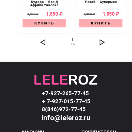
ом
Будедо — Бал Д
Рехаб — Супермен
Африка Унисекс
0 ₽
1,850 ₽
1,850 ₽
2,350 ₽
2,350 ₽
КУПИТЬ
КУПИТЬ
1
16
+7-927-265-77-45
+ 7-927-015-77-45
8(846)972-77-45
info@leleroz.ru