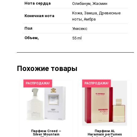
Нота сердца
Олибанум, Жасмин
Кожа, Замша, Древесные
Конечная нота
ноты, Амбра
Пол
Унисекс
Объем,
55 ml
Похожие товары
РАСПРОДАЖА!
РАСПРОДАЖА!
 —
Парфюм Creed —
Парфюм AL
in
Silver Mountain
Haramain perfumes