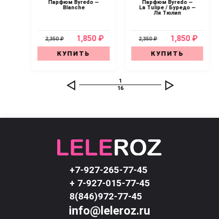
EA
Парфюм Byredo —
Парфюм Byredo —
 —
Blanche
La Tulipe / Буредо —
x
Ля Тюлип
0 ₽
1,850 ₽
1,850 ₽
2,350 ₽
2,350 ₽
КУПИТЬ
КУПИТЬ
1
16
+7-927-265-77-45
+ 7-927-015-77-45
8(846)972-77-45
info@leleroz.ru