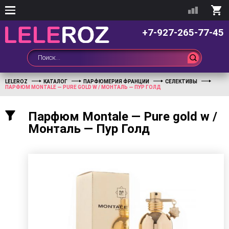
+7-927-265-77-45
LELEROZ
КАТАЛОГ
ПАРФЮМЕРИЯ ФРАНЦИИ
СЕЛЕКТИВЫ
ПАРФЮМ MONTALE — PURE GOLD W / МОНТАЛЬ — ПУР ГОЛД
Парфюм Montale — Pure gold w /
Монталь — Пур Голд