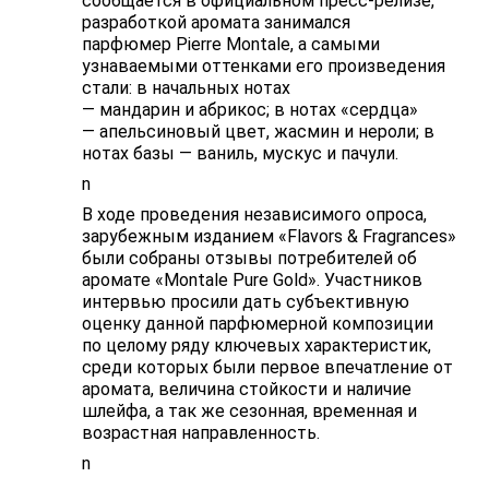
сообщается в официальном пресс-релизе,
разработкой аромата занимался
парфюмер Pierre Montale, а самыми
узнаваемыми оттенками его произведения
стали: в начальных нотах
— мандарин и абрикос; в нотах «сердца»
— апельсиновый цвет, жасмин и нероли; в
нотах базы — ваниль, мускус и пачули.
n
В ходе проведения независимого опроса,
зарубежным изданием «Flavors & Fragrances»
были собраны отзывы потребителей об
аромате «Montale Pure Gold». Участников
интервью просили дать субъективную
оценку данной парфюмерной композиции
по целому ряду ключевых характеристик,
среди которых были первое впечатление от
аромата, величина стойкости и наличие
шлейфа, а так же сезонная, временная и
возрастная направленность.
n