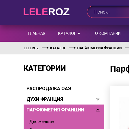
ГЛАВНАЯ
КАТАЛОГ
О КОМПАНИИ
LELEROZ
КАТАЛОГ
ПАРФЮМЕРИЯ ФРАНЦИИ
Парф
КАТЕГОРИИ
РАСПРОДАЖА ОАЭ
ДУХИ ФРАНЦИЯ
ПАРФЮМЕРИЯ ФРАНЦИИ
Для женщин
Для мужчин
Для женщин
Селективы