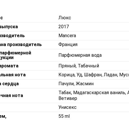
сс
Люкс
выпуска
2017
изводитель
Mancera
ана производитель
Франция
 парфюмерной
Парфюмерная вода
дукции
 аромата
Пряный, Табачный
льная нота
Корица, Уд, Шафран, Ладан, Мус
а сердца
Пачули, Жасмин
Табак, Мадагаскарская ваниль, 
чная нота
Ветивер
Унисекс
ем,
55 ml