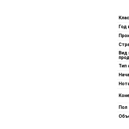
Размер 5
Кла
Год 
Про
Стр
Вид
про
Тип
Нача
Нот
Коне
Пол
Объ