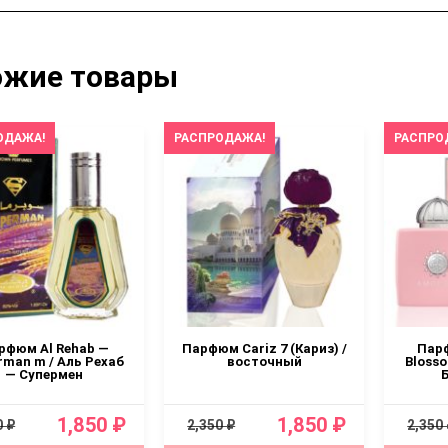
ожие товары
ОДАЖА!
РАСПРОДАЖА!
РАСПРО
рфюм Al Rehab —
Парфюм Cariz 7 (Кариз) /
Пар
rman m / Аль Рехаб
восточный
Bloss
— Супермен
1,850 ₽
1,850 ₽
0 ₽
2,350 ₽
2,350