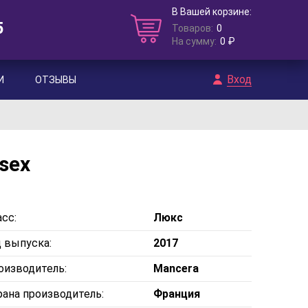
В Вашей корзине:
5
Товаров:
0
На сумму:
0 ₽
Вход
И
ОТЗЫВЫ
sex
сс:
Люкс
д выпуска:
2017
оизводитель:
Mancera
рана производитель:
Франция