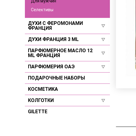
Для мужчин
Селективы
ДУХИ С ФЕРОМОНАМИ
ФРАНЦИЯ
ДУХИ ФРАНЦИЯ 3 ML
Селективы
Для женщин
ПАРФЮМЕРНОЕ МАСЛО 12
Для женщин
ML ФРАНЦИЯ
Для мужчин
Для мужчин
ПАРФЮМЕРИЯ ОАЭ
Для женщин
Селективы
Для мужчин
ПОДАРОЧНЫЕ НАБОРЫ
Для женщин
Селективы
Для мужчин
КОСМЕТИКА
Селективы
КОЛГОТКИ
GILETTE
Размер 2
Размер 3
Размер 4