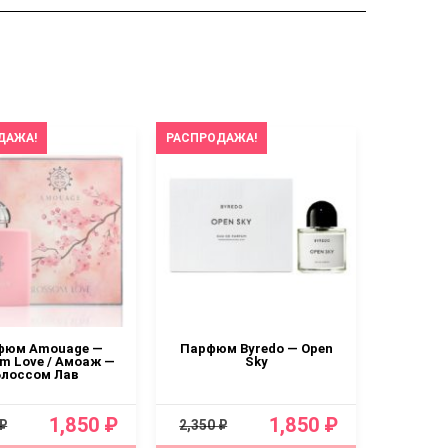
ДАЖА!
РАСПРОДАЖА!
РАСПРОД
фюм Amouage —
Парфюм Byredo — Open
Парфю
om Love / Амоаж —
Sky
perfume
Блоссом Лав
1,850 ₽
1,850 ₽
 ₽
2,350 ₽
2,350 ₽