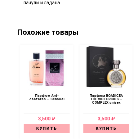
пачули и ладана.
Похожие товары
 —
Парфюм Ard-
Парфюм BOADICEA
n
Zaafaran — SenSual
THE VICTORIOUS —
COMPLEX unisex
3,500 ₽
3,500 ₽
КУПИТЬ
КУПИТЬ