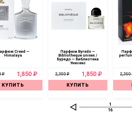
арфюм Creed —
Парфюм Byredo —
Парф
Himalaya
Bibliotheque unisex /
perfum
Буредо — Библиотека
Унисекс
1,850 ₽
1,850 ₽
0 ₽
2,350 ₽
2,350
КУПИТЬ
КУПИТЬ
1
16