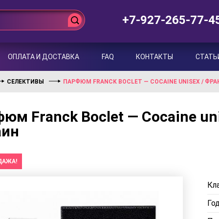
+7-927-265-77-4
ОПЛАТА И ДОСТАВКА
FAQ
КОНТАКТЫ
СТАТЬ
СЕЛЕКТИВЫ
ПАРФЮМ FRANCK BOCLET — COCAINE UNISEX / ФРА
юм Franck Boclet — Cocaine un
аин
ДАЖА!
Кла
Го