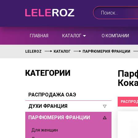
ГЛАВНАЯ
КАТАЛОГ
О КОМПАНИИ
LELEROZ
КАТАЛОГ
ПАРФЮМЕРИЯ ФРАНЦИИ
Парф
КАТЕГОРИИ
Кок
РАСПРОДАЖА ОАЭ
РАСПРО
ДУХИ ФРАНЦИЯ
ПАРФЮМЕРИЯ ФРАНЦИИ
Для женщин
Для мужчин
Для женщин
Селективы