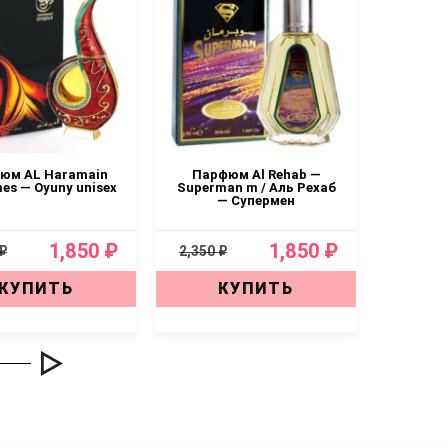
юм AL Haramain
Парфюм Al Rehab —
Парфю
es — Oyuny unisex
Superman m / Аль Рехаб
perfume
— Супермен
1,850 ₽
1,850 ₽
 ₽
2,350 ₽
2,350 ₽
КУПИТЬ
КУПИТЬ