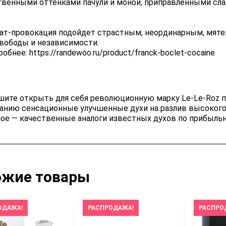
твенными оттенками пачули и монои, приправленными сла
ат-провокация подойдет страстным, неординарным, мят
свободы и независимости.
обнее: https://randewoo.ru/product/franck-boclet-cocaine
шите открыть для себя революционную марку Le-Le-Roz 
анию сенсационные улучшенные духи на разлив высокого
ное — качественные аналоги известных духов по прибыльн
ожие товары
ОДАЖА!
РАСПРОДАЖА!
РАСПРО