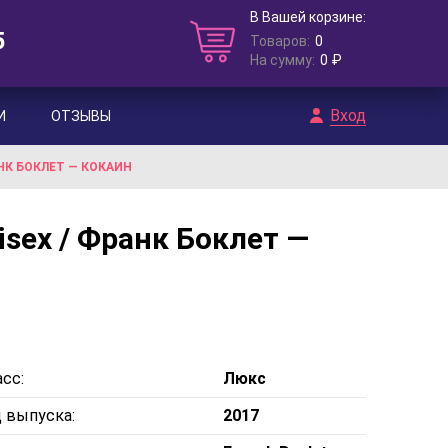
В Вашей корзине:
5
Товаров:
0
На сумму:
0 ₽
Вход
И
ОТЗЫВЫ
НК БОКЛЕТ — КОКАИН
isex / Франк Боклет —
сс:
Люкс
д выпуска:
2017