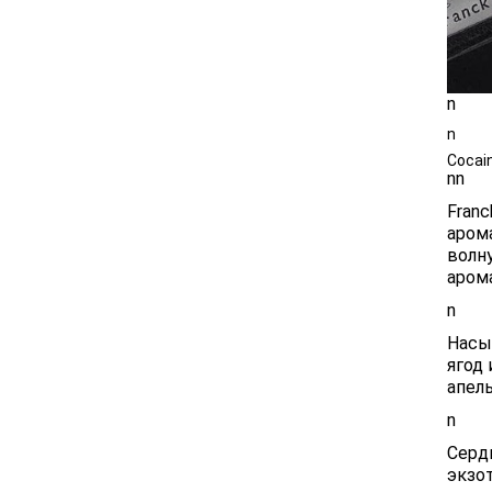
n
n
Cocai
n
n
Fran
аром
волн
аром
n
Насы
ягод
апель
n
Серд
экзо