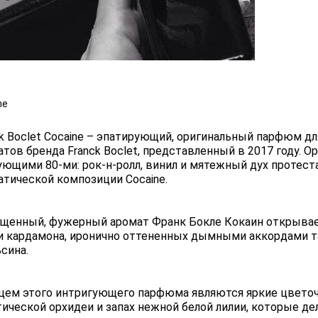
ne
ck Boclet Cocaine – эпатирующий, оригинальный парфюм д
атов бренда Franck Boclet, представленный в 2017 году. 
ующими 80-ми: рок-н-ролл, винил и мятежный дух протест
атической композиции Cocaine.
щенный, фужерный аромат Франк Бокле Кокаин открыва
 и кардамона, иронично оттененных дымными аккордами т
сина.
цем этого интригующего парфюма являются яркие цвето
тической орхидеи и запах нежной белой лилии, которые