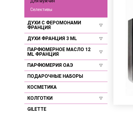
Для мужчин
Селективы
ДУХИ С ФЕРОМОНАМИ
ФРАНЦИЯ
ДУХИ ФРАНЦИЯ 3 ML
Селективы
Для женщин
ПАРФЮМЕРНОЕ МАСЛО 12
Для женщин
ML ФРАНЦИЯ
Для мужчин
Для мужчин
ПАРФЮМЕРИЯ ОАЭ
Для женщин
Селективы
Для мужчин
ПОДАРОЧНЫЕ НАБОРЫ
Для женщин
Селективы
Для мужчин
КОСМЕТИКА
Селективы
КОЛГОТКИ
GILETTE
Размер 2
Размер 3
Размер 4