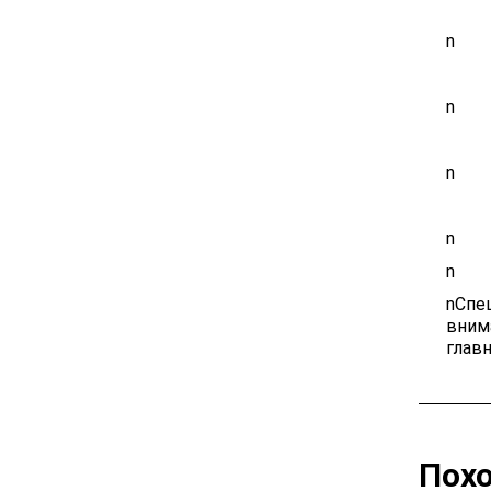
n
n
n
n
n
nСпе
вним
глав
Пох