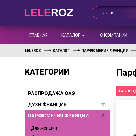
ГЛАВНАЯ
КАТАЛОГ
О КОМПАНИИ
LELEROZ
КАТАЛОГ
ПАРФЮМЕРИЯ ФРАНЦИИ
Парф
КАТЕГОРИИ
РАСПРО
РАСПРОДАЖА ОАЭ
ДУХИ ФРАНЦИЯ
ПАРФЮМЕРИЯ ФРАНЦИИ
Для женщин
Для мужчин
Для женщин
Селективы