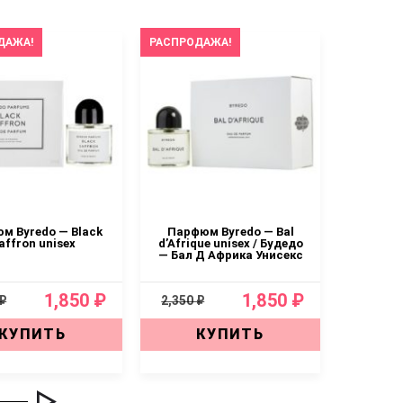
ДАЖА!
РАСПРОДАЖА!
РАСПРОД
м Byredo — Black
Парфюм Byredo — Bal
Пар
affron unisex
d’Afrique unisex / Будедо
— Бал Д Африка Унисекс
1,850 ₽
1,850 ₽
 ₽
2,350 ₽
2,350 ₽
КУПИТЬ
КУПИТЬ