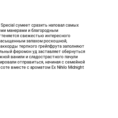
t Special сумеет сразить наповал самых
ыми манерами и благородным
оттеняется свежестью интересного
 насыщенным запахом роскошной,
 аккорды терпкого грейпфрута заполняют
ьный феромон уд заставляет обернуться
ной ванили и сладострастного пачули
ировали отправиться, начиная с семейной
те вместе с ароматом Ex Nihilo Midnight