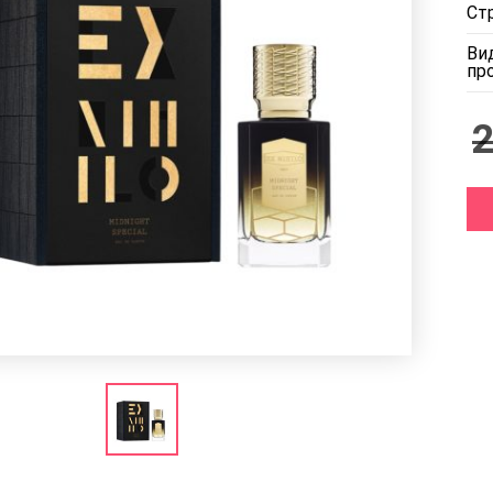
Ст
Ви
пр
2