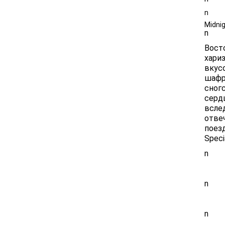
n
Midnig
n
Восто
хари
вкус
шафр
сног
серд
всле
отве
поез
Speci
n
n
n