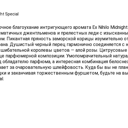
ht Special
чное благоухание интригующего аромата Ex Nihilo Midnigh
зматичных джентльменов и прелестных леди с изысканн
ом. Пикантная пряность заморской корицы изумительно 
ана. Душистый черный перец гармонично соединяется с
сшибательной королевы цветов — алой розы. Цитрусовые
це парфюмерной композиции. Умопомрачительный натурал
д обладателю парфюма, а интересная комбинация белоснеж
чает за очаровательную шлейфовость. Куда бы вы не план
дки и заканчивая торжественным фуршетом, будьте на высо
al.