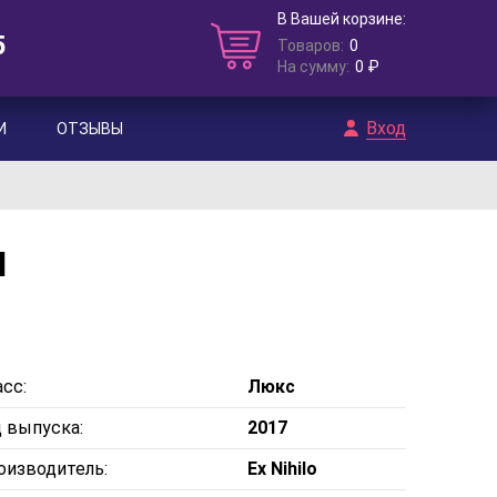
В Вашей корзине:
5
Товаров:
0
На сумму:
0 ₽
Вход
И
ОТЗЫВЫ
l
сс:
Люкс
д выпуска:
2017
оизводитель:
Ex Nihilo