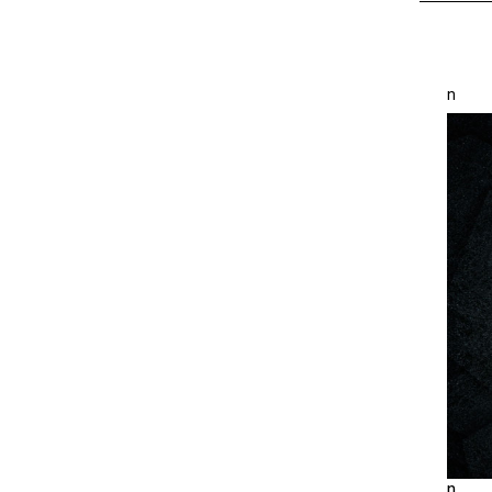
Размер 5
n
n