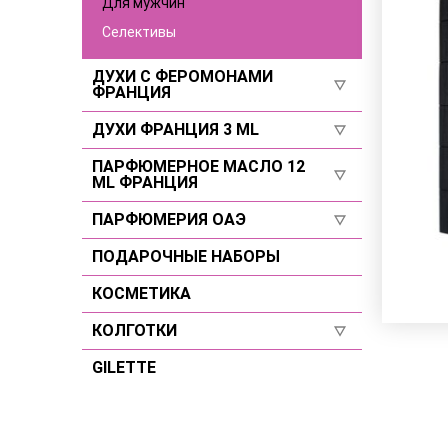
Для мужчин
Селективы
ДУХИ С ФЕРОМОНАМИ
ФРАНЦИЯ
ДУХИ ФРАНЦИЯ 3 ML
Селективы
Для женщин
ПАРФЮМЕРНОЕ МАСЛО 12
Для женщин
ML ФРАНЦИЯ
Для мужчин
Для мужчин
ПАРФЮМЕРИЯ ОАЭ
Для женщин
Селективы
Для мужчин
ПОДАРОЧНЫЕ НАБОРЫ
Для женщин
Селективы
Для мужчин
КОСМЕТИКА
Селективы
КОЛГОТКИ
GILETTE
Размер 2
Размер 3
Размер 4